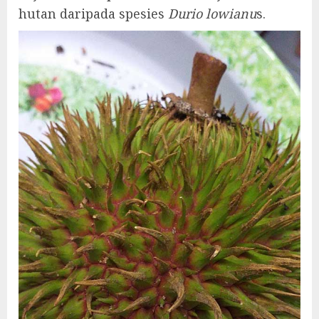
hutan daripada spesies
Durio lowianu
s.