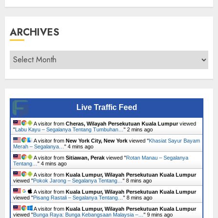
ARCHIVES
Archives
Live Traffic Feed
A visitor from
Cheras, Wilayah Persekutuan Kuala Lumpur
viewed
"
Labu Kayu – Segalanya Tentang Tumbuhan…
"
2 mins ago
A visitor from
New York City, New York
viewed "
Khasiat Sayur Bayam
Merah – Segalanya…
"
4 mins ago
A visitor from
Sitiawan, Perak
viewed "
Rotan Manau – Segalanya
Tentang…
"
4 mins ago
A visitor from
Kuala Lumpur, Wilayah Persekutuan Kuala Lumpur
viewed "
Pokok Jarong – Segalanya Tentang…
"
8 mins ago
A visitor from
Kuala Lumpur, Wilayah Persekutuan Kuala Lumpur
viewed "
Pisang Rastali – Segalanya Tentang…
"
8 mins ago
A visitor from
Kuala Lumpur, Wilayah Persekutuan Kuala Lumpur
viewed "
Bunga Raya: Bunga Kebangsaan Malaysia –…
"
9 mins ago