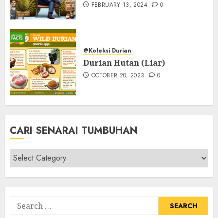
FEBRUARY 13, 2024
0
@Koleksi Durian
Durian Hutan (Liar)
OCTOBER 20, 2023
0
CARI SENARAI TUMBUHAN
Cari
Senarai
Tumbuhan
Search
for: