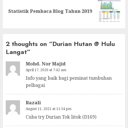
Next
Statistik Pembaca Blog Tahun 2019
post:
2 thoughts on “
Durian Hutan @ Hulu
Langat
”
Mohd. Nor Majid
April 17, 2020 at 7:42 am
Info yang baik bagi peminat tumbuhan
pelbagai
Razali
August 11, 2021 at 11:54 pm
Cuba try Durian Tok litok (D169)