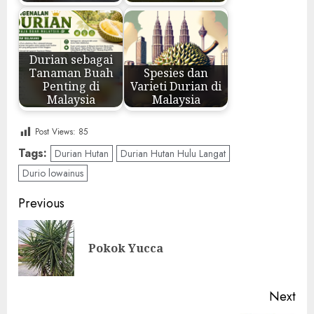
Durian sebagai
Tanaman Buah
Spesies dan
Penting di
Varieti Durian di
Malaysia
Malaysia
Post Views:
85
Tags:
Durian Hutan
Durian Hutan Hulu Langat
Durio lowainus
Post
Previous
navigation
Pre
Pokok Yucca
pos
Next