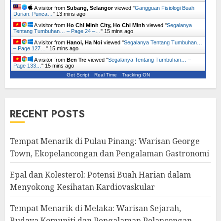
A visitor from
Subang, Selangor
viewed "
Gangguan Fisiologi Buah
Durian: Punca…
"
13 mins ago
A visitor from
Ho Chi Minh City, Ho Chi Minh
viewed "
Segalanya
Tentang Tumbuhan… – Page 24 –…
"
15 mins ago
A visitor from
Hanoi, Ha Noi
viewed "
Segalanya Tentang Tumbuhan…
– Page 127…
"
15 mins ago
A visitor from
Ben Tre
viewed "
Segalanya Tentang Tumbuhan… –
Page 133…
"
15 mins ago
Get Script
Real Time
Tracking ON
RECENT POSTS
Tempat Menarik di Pulau Pinang: Warisan George
Town, Ekopelancongan dan Pengalaman Gastronomi
Epal dan Kolesterol: Potensi Buah Harian dalam
Menyokong Kesihatan Kardiovaskular
Tempat Menarik di Melaka: Warisan Sejarah,
Budaya Komuniti dan Pengalaman Pelancongan