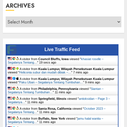
ARCHIVES
Archives
Live Traffic Feed
A visitor from
Council Bluffs, Iowa
viewed "
khasiat roselle –
Segalanya Tentang…
"
20 secs ago
A visitor from
Kuala Lumpur, Wilayah Persekutuan Kuala Lumpur
viewed "
Heliconia subur dan mudah dibiak –…
"
7 mins ago
A visitor from
Kuala Lumpur, Wilayah Persekutuan Kuala Lumpur
viewed "
Paku Uban – Segalanya Tentang Tumbuhan…
"
9 mins ago
A visitor from
Philadelphia, Pennsylvania
viewed "
Siantan –
Segalanya Tentang Tumbuhan…
"
11 mins ago
A visitor from
Springfield, Illinois
viewed "
antioksidan – Page 3 –
Segalanya…
"
11 mins ago
A visitor from
Santa Rosa, California
viewed "
October 2023 –
Segalanya Tentang…
"
11 mins ago
A visitor from
Buffalo, New York
viewed "
jamu halal wanita –
Segalanya Tentang…
"
11 mins ago