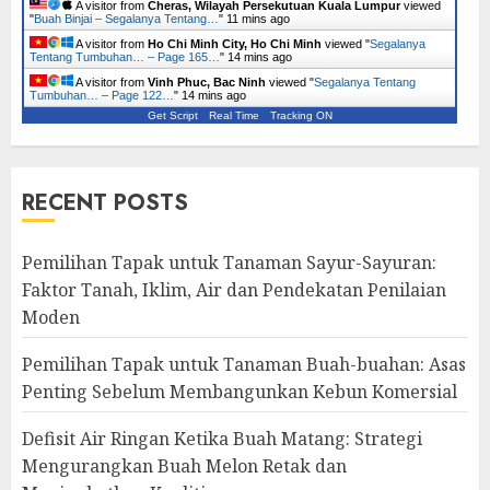
A visitor from
Cheras, Wilayah Persekutuan Kuala Lumpur
viewed
"
Buah Binjai – Segalanya Tentang…
"
11 mins ago
A visitor from
Ho Chi Minh City, Ho Chi Minh
viewed "
Segalanya
Tentang Tumbuhan… – Page 165…
"
14 mins ago
A visitor from
Vinh Phuc, Bac Ninh
viewed "
Segalanya Tentang
Tumbuhan… – Page 122…
"
14 mins ago
Get Script
Real Time
Tracking ON
RECENT POSTS
Pemilihan Tapak untuk Tanaman Sayur-Sayuran:
Faktor Tanah, Iklim, Air dan Pendekatan Penilaian
Moden
Pemilihan Tapak untuk Tanaman Buah-buahan: Asas
Penting Sebelum Membangunkan Kebun Komersial
Defisit Air Ringan Ketika Buah Matang: Strategi
Mengurangkan Buah Melon Retak dan