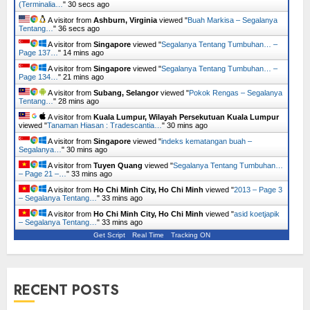
(Terminalia…
"
31 secs ago
A visitor from
Ashburn, Virginia
viewed "
Buah Markisa – Segalanya
Tentang…
"
37 secs ago
A visitor from
Singapore
viewed "
Segalanya Tentang Tumbuhan… –
Page 137…
"
14 mins ago
A visitor from
Singapore
viewed "
Segalanya Tentang Tumbuhan… –
Page 134…
"
21 mins ago
A visitor from
Subang, Selangor
viewed "
Pokok Rengas – Segalanya
Tentang…
"
28 mins ago
A visitor from
Kuala Lumpur, Wilayah Persekutuan Kuala Lumpur
viewed "
Tanaman Hiasan : Tradescantia…
"
30 mins ago
A visitor from
Singapore
viewed "
indeks kematangan buah –
Segalanya…
"
30 mins ago
A visitor from
Tuyen Quang
viewed "
Segalanya Tentang Tumbuhan…
– Page 21 –…
"
33 mins ago
A visitor from
Ho Chi Minh City, Ho Chi Minh
viewed "
2013 – Page 3
– Segalanya Tentang…
"
33 mins ago
A visitor from
Ho Chi Minh City, Ho Chi Minh
viewed "
asid koetjapik
– Segalanya Tentang…
"
33 mins ago
Get Script
Real Time
Tracking ON
RECENT POSTS