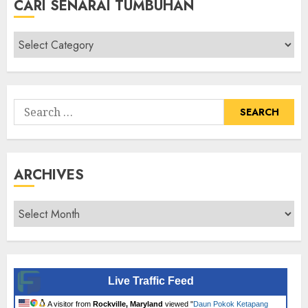
CARI SENARAI TUMBUHAN
Cari
Senarai
Tumbuhan
Search
for:
ARCHIVES
Archives
Live Traffic Feed
A visitor from
Rockville, Maryland
viewed "
Daun Pokok Ketapang