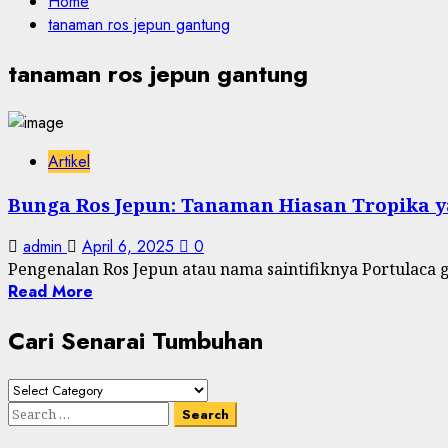
Home
tanaman ros jepun gantung
tanaman ros jepun gantung
Artikel
Bunga Ros Jepun: Tanaman Hiasan Tropika 
admin
April 6, 2025
0
Pengenalan Ros Jepun atau nama saintifiknya Portulaca 
Read More
Cari Senarai Tumbuhan
Cari
Senarai
Search
Tumbuhan
for: