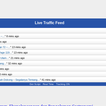
Live Traffic Feed
a –…
"
8 mins ago
ns ago
ge 72 –…
"
13 mins ago
Page 119…
"
13 mins ago
: Ulam…
"
21 mins ago
tang…
"
32 mins ago
mins ago
6 mins ago
ah Dokong – Segalanya Tentang…
"
41 mins ago
Get Script
Real Time
Tracking ON