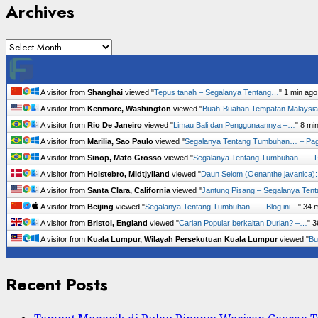
Archives
Archives
A visitor from
Shanghai
viewed "
Tepus tanah – Segalanya Tentang…
"
1 min ago
A visitor from
Kenmore, Washington
viewed "
Buah-Buahan Tempatan Malaysi
A visitor from
Rio De Janeiro
viewed "
Limau Bali dan Penggunaannya –…
"
8 mi
A visitor from
Marilia, Sao Paulo
viewed "
Segalanya Tentang Tumbuhan… – Pa
A visitor from
Sinop, Mato Grosso
viewed "
Segalanya Tentang Tumbuhan… – 
A visitor from
Holstebro, Midtjylland
viewed "
Daun Selom (Oenanthe javanica)
A visitor from
Santa Clara, California
viewed "
Jantung Pisang – Segalanya Ten
A visitor from
Beijing
viewed "
Segalanya Tentang Tumbuhan… – Blog ini…
"
34 
A visitor from
Bristol, England
viewed "
Carian Popular berkaitan Durian? –…
"
3
A visitor from
Kuala Lumpur, Wilayah Persekutuan Kuala Lumpur
viewed "
Bu
Recent Posts