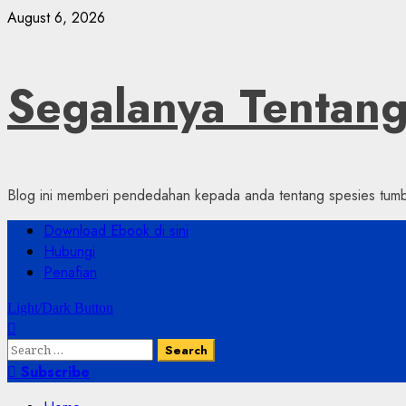
Skip
August 6, 2026
to
content
Segalanya Tenta
Blog ini memberi pendedahan kepada anda tentang spesies tumbu
Primary
Download Ebook di sini
Menu
Hubungi
Penafian
Light/Dark Button
Search
for:
Subscribe