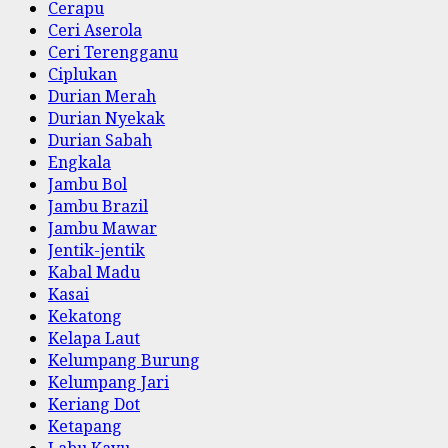
Cerapu
Ceri Aserola
Ceri Terengganu
Ciplukan
Durian Merah
Durian Nyekak
Durian Sabah
Engkala
Jambu Bol
Jambu Brazil
Jambu Mawar
Jentik-jentik
Kabal Madu
Kasai
Kekatong
Kelapa Laut
Kelumpang Burung
Kelumpang Jari
Keriang Dot
Ketapang
Labu Kayu