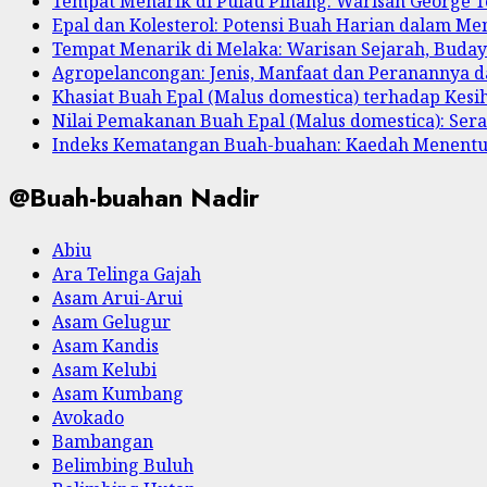
Tempat Menarik di Pulau Pinang: Warisan George
Epal dan Kolesterol: Potensi Buah Harian dalam M
Tempat Menarik di Melaka: Warisan Sejarah, Buda
Agropelancongan: Jenis, Manfaat dan Peranannya
Khasiat Buah Epal (Malus domestica) terhadap Kesi
Nilai Pemakanan Buah Epal (Malus domestica): Serat
Indeks Kematangan Buah-buahan: Kaedah Menent
@Buah-buahan Nadir
Abiu
Ara Telinga Gajah
Asam Arui-Arui
Asam Gelugur
Asam Kandis
Asam Kelubi
Asam Kumbang
Avokado
Bambangan
Belimbing Buluh