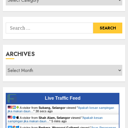
Senarai
Tumbuhan
Search
for:
ARCHIVES
Archives
Live Traffic Feed
A visitor from
Subang, Selangor
viewed "
Apakah kesan sampingan
jika makan daun…
"
39 secs ago
A visitor from
Shah Alam, Selangor
viewed "
Apakah kesan
sampingan jika makan daun…
"
5 mins ago
A visitor from
Berbera, Woqooyi Galbeed
viewed "
Asas Penanaman