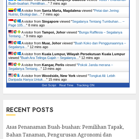
Buah-buahan: Pemilihan…
"
7 mins ago
A visitor from
Santa Marta, Magdalena
viewed "
Petai dan Jering:
Nutrisi, Ekologi dan…
"
7 mins ago
A visitor from
Singapore
viewed "
Segalanya Tentang Tumbuhan… –
Page 105…
"
8 mins ago
A visitor from
Tampoi, Johor
viewed "
Bunga Rafflesia – Segalanya
Tentang…
"
9 mins ago
A visitor from
Muar, Johor
viewed "
Buah Koko dan Penggunaannya –
Segalanya…
"
12 mins ago
A visitor from
Kuala Lumpur, Wilayah Persekutuan Kuala Lumpur
viewed "
Buah Ara Telinga Gajah – Segalanya…
"
12 mins ago
A visitor from
Kangar, Perlis
viewed "
Pokok Janda merana –
Segalanya Tentang…
"
13 mins ago
A visitor from
Woodside, New York
viewed "
Tongkat Ali: Lebih
Daripada Hanya Untuk…
"
15 mins ago
Get Script
Real Time
Tracking ON
RECENT POSTS
Asas Penanaman Buah-buahan: Pemilihan Tapak,
Bahan Tanaman, Pengurusan Agronomi dan