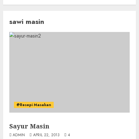
sawi masin
@Resepi Masakan
Sayur Masin
ADMIN
APRIL 22, 2013
4