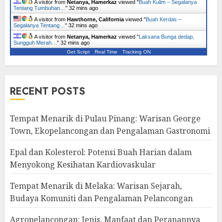
A visitor from
Netanya, Hamerkaz
viewed "
Buah Kulim – Segalanya
Tentang Tumbuhan…
"
32 mins ago
A visitor from
Hawthorne, California
viewed "
Buah Kerdas –
Segalanya Tentang…
"
32 mins ago
A visitor from
Netanya, Hamerkaz
viewed "
Laksana Bunga dedap,
Sungguh Merah…
"
32 mins ago
Get Script
Real Time
Tracking ON
RECENT POSTS
Tempat Menarik di Pulau Pinang: Warisan George
Town, Ekopelancongan dan Pengalaman Gastronomi
Epal dan Kolesterol: Potensi Buah Harian dalam
Menyokong Kesihatan Kardiovaskular
Tempat Menarik di Melaka: Warisan Sejarah,
Budaya Komuniti dan Pengalaman Pelancongan
Agropelancongan: Jenis, Manfaat dan Peranannya