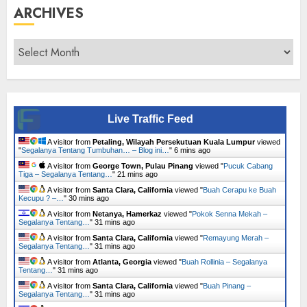
ARCHIVES
Archives
Live Traffic Feed
A visitor from
Petaling, Wilayah Persekutuan Kuala Lumpur
viewed
"
Segalanya Tentang Tumbuhan… – Blog ini…
"
6 mins ago
A visitor from
George Town, Pulau Pinang
viewed "
Pucuk Cabang
Tiga – Segalanya Tentang…
"
21 mins ago
A visitor from
Santa Clara, California
viewed "
Buah Cerapu ke Buah
Kecupu ? –…
"
30 mins ago
A visitor from
Netanya, Hamerkaz
viewed "
Pokok Senna Mekah –
Segalanya Tentang…
"
31 mins ago
A visitor from
Santa Clara, California
viewed "
Remayung Merah –
Segalanya Tentang…
"
31 mins ago
A visitor from
Atlanta, Georgia
viewed "
Buah Rollinia – Segalanya
Tentang…
"
31 mins ago
A visitor from
Santa Clara, California
viewed "
Buah Pinang –
Segalanya Tentang…
"
32 mins ago