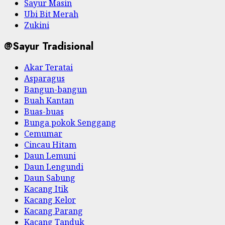
Sayur Masin
Ubi Bit Merah
Zukini
@Sayur Tradisional
Akar Teratai
Asparagus
Bangun-bangun
Buah Kantan
Buas-buas
Bunga pokok Senggang
Cemumar
Cincau Hitam
Daun Lemuni
Daun Lengundi
Daun Sabung
Kacang Itik
Kacang Kelor
Kacang Parang
Kacang Tanduk