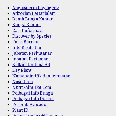
Angiosperm Phylogeny
Atizorian Lestarialam
Benih Bunga Kantan
Bunga Kantan
Cari Imformasi
Discover by Species
Ficus Borneo
Info Kesihatan
Jabatan Perhutanan
Jabatan Pertanian
Kalkulator Baja AB
Key Plant
Nama saintifik dan tempatan
Nasi Ulam
NutriSains Dot Com
Pelbagai Info Bunga
Pelbagai Info Durian
Perosak Avocado
Plant ID
Pokok Topiari @ Pagaran