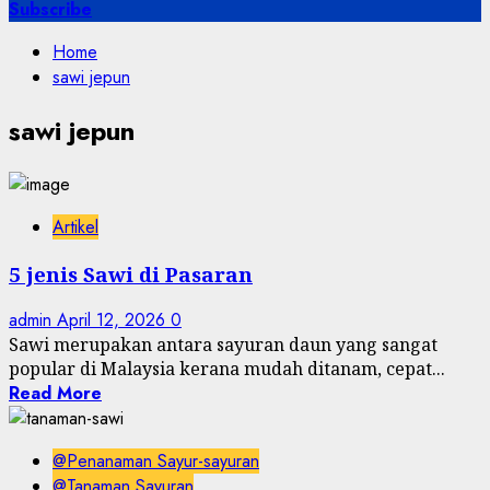
for:
Subscribe
Home
sawi jepun
sawi jepun
Artikel
5 jenis Sawi di Pasaran
admin
April 12, 2026
0
Sawi merupakan antara sayuran daun yang sangat
popular di Malaysia kerana mudah ditanam, cepat...
Read More
@Penanaman Sayur-sayuran
@Tanaman Sayuran