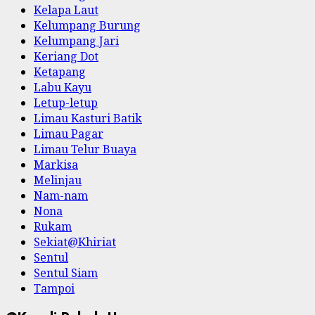
Kelapa Laut
Kelumpang Burung
Kelumpang Jari
Keriang Dot
Ketapang
Labu Kayu
Letup-letup
Limau Kasturi Batik
Limau Pagar
Limau Telur Buaya
Markisa
Melinjau
Nam-nam
Nona
Rukam
Sekiat@Khiriat
Sentul
Sentul Siam
Tampoi