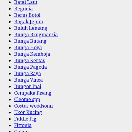
Batai Laut
Begonia
Berus Botol
Bogak Jepun
Buluh Lemang
Bunga Brugmansia
Bunga Butang
Bunga Hoya
Bunga Kemboja
Bunga Kertas
Bunga Pagoda
Bunga Raya
Bunga Vinca
Bungor Inai
Cempaka Pisang
Cleome spp
Costus woodsonii
Ekor Kucing
Fiddle Fig
Fittonia
Gelam