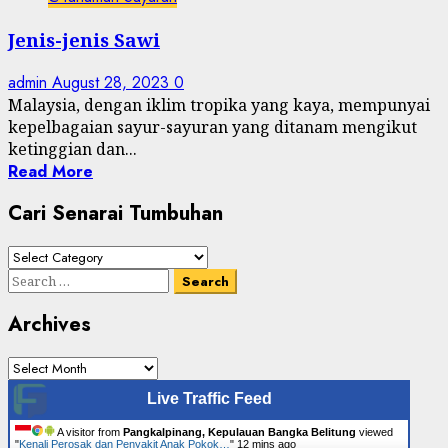
Jenis-jenis Sawi
admin
August 28, 2023
0
Malaysia, dengan iklim tropika yang kaya, mempunyai
kepelbagaian sayur-sayuran yang ditanam mengikut
ketinggian dan...
Read More
Cari Senarai Tumbuhan
Cari
Senarai
Search
Tumbuhan
for:
Archives
Archives
Live Traffic Feed
A visitor from
Pangkalpinang, Kepulauan Bangka Belitung
viewed
"
Kenali Perosak dan Penyakit Anak Pokok…
"
12 mins ago