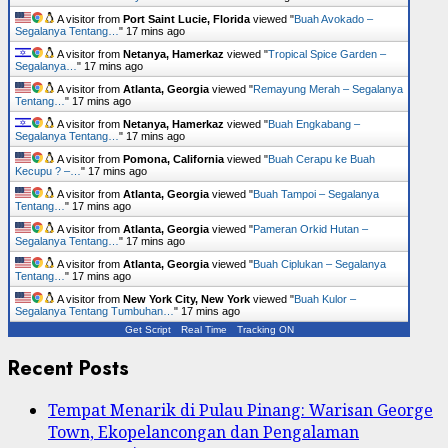
A visitor from
Port Saint Lucie, Florida
viewed "
Buah Avokado –
Segalanya Tentang…
"
17 mins ago
A visitor from
Netanya, Hamerkaz
viewed "
Tropical Spice Garden –
Segalanya…
"
17 mins ago
A visitor from
Atlanta, Georgia
viewed "
Remayung Merah – Segalanya
Tentang…
"
17 mins ago
A visitor from
Netanya, Hamerkaz
viewed "
Buah Engkabang –
Segalanya Tentang…
"
17 mins ago
A visitor from
Pomona, California
viewed "
Buah Cerapu ke Buah
Kecupu ? –…
"
17 mins ago
A visitor from
Atlanta, Georgia
viewed "
Buah Tampoi – Segalanya
Tentang…
"
17 mins ago
A visitor from
Atlanta, Georgia
viewed "
Pameran Orkid Hutan –
Segalanya Tentang…
"
17 mins ago
A visitor from
Atlanta, Georgia
viewed "
Buah Ciplukan – Segalanya
Tentang…
"
17 mins ago
A visitor from
New York City, New York
viewed "
Buah Kulor –
Segalanya Tentang Tumbuhan…
"
17 mins ago
Get Script
Real Time
Tracking ON
Recent Posts
Tempat Menarik di Pulau Pinang: Warisan George
Town, Ekopelancongan dan Pengalaman