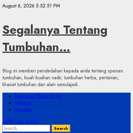
Skip
August 6, 2026
5:52:52 PM
to
content
Segalanya Tentang
Tumbuhan…
Blog ini memberi pendedahan kepada anda tentang spesies
tumbuhan, buah-buahan nadir, tumbuhan herba, pertanian,
khasiat tumbuhan dan alam semulajadi..
Primary
Download Ebook di sini
Menu
Hubungi
Penafian
Light/Dark Button
Search