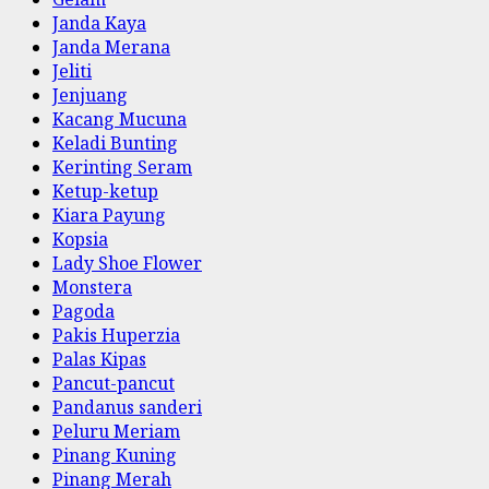
Janda Kaya
Janda Merana
Jeliti
Jenjuang
Kacang Mucuna
Keladi Bunting
Kerinting Seram
Ketup-ketup
Kiara Payung
Kopsia
Lady Shoe Flower
Monstera
Pagoda
Pakis Huperzia
Palas Kipas
Pancut-pancut
Pandanus sanderi
Peluru Meriam
Pinang Kuning
Pinang Merah