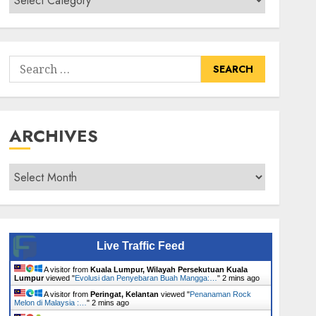
Senarai
Tumbuhan
Search
for:
ARCHIVES
Archives
Live Traffic Feed
A visitor from
Kuala Lumpur, Wilayah Persekutuan Kuala
Lumpur
viewed "
Evolusi dan Penyebaran Buah Mangga:…
"
2 mins ago
A visitor from
Peringat, Kelantan
viewed "
Penanaman Rock
Melon di Malaysia :…
"
2 mins ago