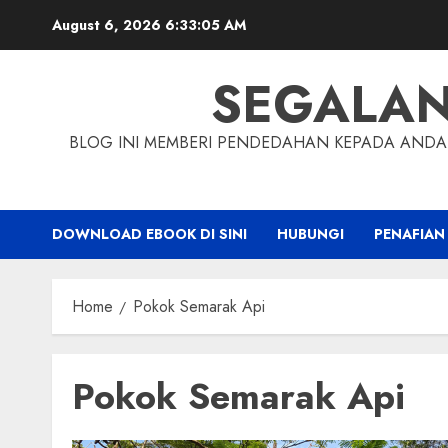
Skip
August 6, 2026
6:33:06 AM
to
content
SEGALA
BLOG INI MEMBERI PENDEDAHAN KEPADA ANDA 
DOWNLOAD EBOOK DI SINI
HUBUNGI
PENAFIAN
Home
Pokok Semarak Api
Pokok Semarak Api