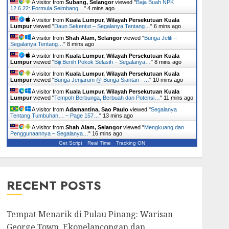
A visitor from
Subang, Selangor
viewed "
Baja Buah NPK
12.6.22: Formula Seimbang…
"
4 mins ago
A visitor from
Kuala Lumpur, Wilayah Persekutuan Kuala
Lumpur
viewed "
Daun Sekentut – Segalanya Tentang…
"
6 mins ago
A visitor from
Shah Alam, Selangor
viewed "
Bunga Jeliti –
Segalanya Tentang…
"
8 mins ago
A visitor from
Kuala Lumpur, Wilayah Persekutuan Kuala
Lumpur
viewed "
Biji Benih Pokok Selasih – Segalanya…
"
8 mins ago
A visitor from
Kuala Lumpur, Wilayah Persekutuan Kuala
Lumpur
viewed "
Bunga Jenjarum @ Bunga Siantan –…
"
10 mins ago
A visitor from
Kuala Lumpur, Wilayah Persekutuan Kuala
Lumpur
viewed "
Tempoh Berbunga, Berbuah dan Potensi…
"
11 mins ago
A visitor from
Adamantina, Sao Paulo
viewed "
Segalanya
Tentang Tumbuhan… – Page 157…
"
13 mins ago
A visitor from
Shah Alam, Selangor
viewed "
Mengkuang dan
Penggunaannya – Segalanya…
"
16 mins ago
Get Script
Real Time
Tracking ON
RECENT POSTS
Tempat Menarik di Pulau Pinang: Warisan
George Town, Ekopelancongan dan