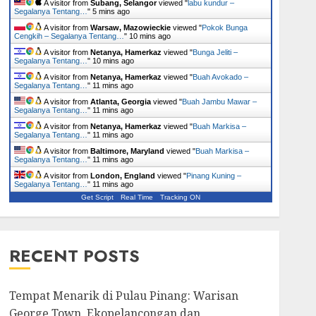
A visitor from
Subang, Selangor
viewed "
labu kundur –
Segalanya Tentang…
"
5 mins ago
A visitor from
Warsaw, Mazowieckie
viewed "
Pokok Bunga
Cengkih – Segalanya Tentang…
"
10 mins ago
A visitor from
Netanya, Hamerkaz
viewed "
Bunga Jeliti –
Segalanya Tentang…
"
10 mins ago
A visitor from
Netanya, Hamerkaz
viewed "
Buah Avokado –
Segalanya Tentang…
"
11 mins ago
A visitor from
Atlanta, Georgia
viewed "
Buah Jambu Mawar –
Segalanya Tentang…
"
11 mins ago
A visitor from
Netanya, Hamerkaz
viewed "
Buah Markisa –
Segalanya Tentang…
"
11 mins ago
A visitor from
Baltimore, Maryland
viewed "
Buah Markisa –
Segalanya Tentang…
"
11 mins ago
A visitor from
London, England
viewed "
Pinang Kuning –
Segalanya Tentang…
"
11 mins ago
Get Script
Real Time
Tracking ON
RECENT POSTS
Tempat Menarik di Pulau Pinang: Warisan
George Town, Ekopelancongan dan