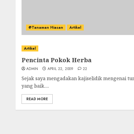
@Tanaman Hiasan
Artikel
Artikel
Pencinta Pokok Herba
ADMIN
APRIL 22, 2009
22
Sejak saya mengadakan kajiselidik mengenai t
yang baik....
READ MORE