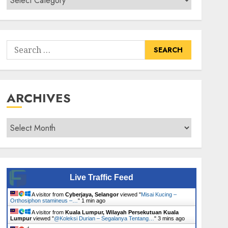
Senarai
Tumbuhan
Search
for:
ARCHIVES
Archives
Live Traffic Feed
A visitor from
Cyberjaya, Selangor
viewed "
Misai Kucing –
Orthosiphon stamineus –…
"
1 min ago
A visitor from
Kuala Lumpur, Wilayah Persekutuan Kuala
Lumpur
viewed "
@Koleksi Durian – Segalanya Tentang…
"
3 mins ago