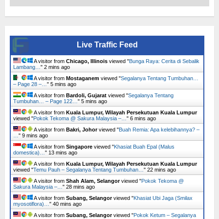
Live Traffic Feed
A visitor from
Chicago, Illinois
viewed "
Bunga Raya: Cerita di Sebalik
Lambang…
"
2 mins ago
A visitor from
Mostaganem
viewed "
Segalanya Tentang Tumbuhan…
– Page 28 –…
"
5 mins ago
A visitor from
Bardoli, Gujarat
viewed "
Segalanya Tentang
Tumbuhan… – Page 122…
"
5 mins ago
A visitor from
Kuala Lumpur, Wilayah Persekutuan Kuala Lumpur
viewed "
Pokok Tekoma @ Sakura Malaysia –…
"
6 mins ago
A visitor from
Bakri, Johor
viewed "
Buah Remia: Apa kelebihannya? –
…
"
9 mins ago
A visitor from
Singapore
viewed "
Khasiat Buah Epal (Malus
domestica)…
"
13 mins ago
A visitor from
Kuala Lumpur, Wilayah Persekutuan Kuala Lumpur
viewed "
Temu Pauh – Segalanya Tentang Tumbuhan…
"
22 mins ago
A visitor from
Shah Alam, Selangor
viewed "
Pokok Tekoma @
Sakura Malaysia –…
"
28 mins ago
A visitor from
Subang, Selangor
viewed "
Khasiat Ubi Jaga (Smilax
myosotiflora)…
"
40 mins ago
A visitor from
Subang, Selangor
viewed "
Pokok Ketum – Segalanya