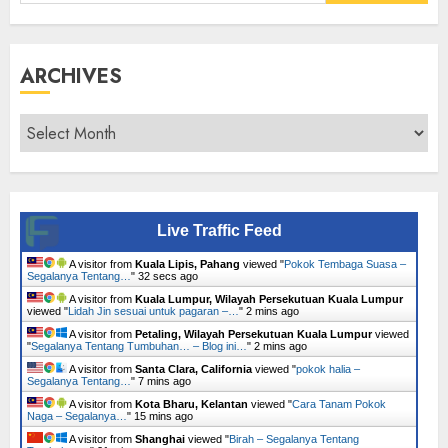
for:
ARCHIVES
Archives
Live Traffic Feed
A visitor from
Kuala Lipis, Pahang
viewed "
Pokok Tembaga Suasa –
Segalanya Tentang…
"
33 secs ago
A visitor from
Kuala Lumpur, Wilayah Persekutuan Kuala Lumpur
viewed "
Lidah Jin sesuai untuk pagaran –…
"
2 mins ago
A visitor from
Petaling, Wilayah Persekutuan Kuala Lumpur
viewed
"
Segalanya Tentang Tumbuhan… – Blog ini…
"
3 mins ago
A visitor from
Santa Clara, California
viewed "
pokok halia –
Segalanya Tentang…
"
7 mins ago
A visitor from
Kota Bharu, Kelantan
viewed "
Cara Tanam Pokok
Naga – Segalanya…
"
15 mins ago
A visitor from
Shanghai
viewed "
Birah – Segalanya Tentang