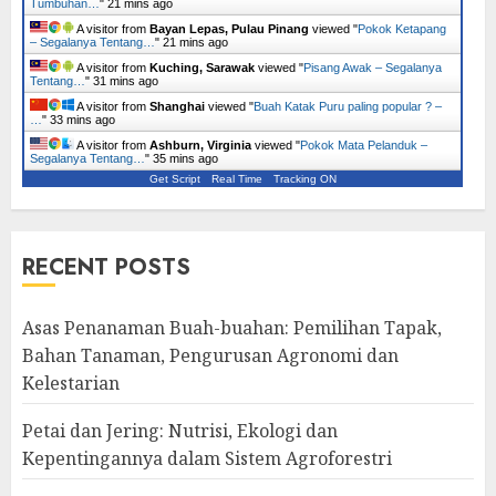
Tumbuhan…
"
21 mins ago
A visitor from
Bayan Lepas, Pulau Pinang
viewed "
Pokok Ketapang
– Segalanya Tentang…
"
21 mins ago
A visitor from
Kuching, Sarawak
viewed "
Pisang Awak – Segalanya
Tentang…
"
31 mins ago
A visitor from
Shanghai
viewed "
Buah Katak Puru paling popular ? –
…
"
33 mins ago
A visitor from
Ashburn, Virginia
viewed "
Pokok Mata Pelanduk –
Segalanya Tentang…
"
35 mins ago
Get Script
Real Time
Tracking ON
RECENT POSTS
Asas Penanaman Buah-buahan: Pemilihan Tapak,
Bahan Tanaman, Pengurusan Agronomi dan
Kelestarian
Petai dan Jering: Nutrisi, Ekologi dan
Kepentingannya dalam Sistem Agroforestri