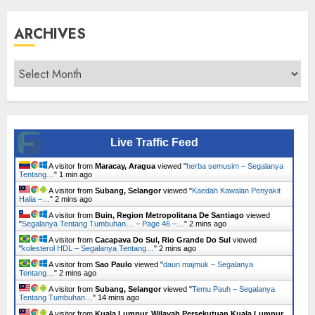
ARCHIVES
Archives
Live Traffic Feed
A visitor from
Maracay, Aragua
viewed "
herba semusim – Segalanya
Tentang…
"
2 mins ago
A visitor from
Subang, Selangor
viewed "
Kaedah Kawalan Penyakit
Halia –…
"
2 mins ago
A visitor from
Buin, Region Metropolitana De Santiago
viewed
"
Segalanya Tentang Tumbuhan… – Page 46 –…
"
2 mins ago
A visitor from
Cacapava Do Sul, Rio Grande Do Sul
viewed
"
kolesterol HDL – Segalanya Tentang…
"
2 mins ago
A visitor from
Sao Paulo
viewed "
daun majmuk – Segalanya
Tentang…
"
2 mins ago
A visitor from
Subang, Selangor
viewed "
Temu Pauh – Segalanya
Tentang Tumbuhan…
"
14 mins ago
A visitor from
Kuala Lumpur, Wilayah Persekutuan Kuala Lumpur