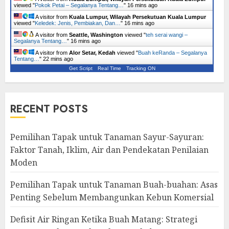
viewed "
Pokok Petai – Segalanya Tentang…
"
16 mins ago
A visitor from
Kuala Lumpur, Wilayah Persekutuan Kuala Lumpur
viewed "
Keledek: Jenis, Pembiakan, Dan…
"
16 mins ago
A visitor from
Seattle, Washington
viewed "
teh serai wangi –
Segalanya Tentang…
"
16 mins ago
A visitor from
Alor Setar, Kedah
viewed "
Buah keRanda – Segalanya
Tentang…
"
22 mins ago
Get Script
Real Time
Tracking ON
RECENT POSTS
Pemilihan Tapak untuk Tanaman Sayur-Sayuran:
Faktor Tanah, Iklim, Air dan Pendekatan Penilaian
Moden
Pemilihan Tapak untuk Tanaman Buah-buahan: Asas
Penting Sebelum Membangunkan Kebun Komersial
Defisit Air Ringan Ketika Buah Matang: Strategi