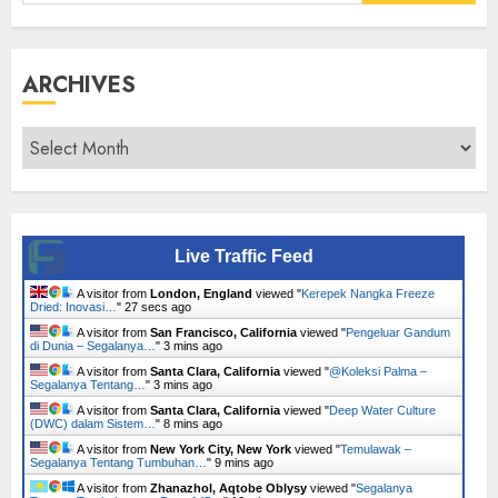
for:
ARCHIVES
Archives
Live Traffic Feed
A visitor from
London, England
viewed "
Kerepek Nangka Freeze
Dried: Inovasi…
"
28 secs ago
A visitor from
San Francisco, California
viewed "
Pengeluar Gandum
di Dunia – Segalanya…
"
3 mins ago
A visitor from
Santa Clara, California
viewed "
@Koleksi Palma –
Segalanya Tentang…
"
3 mins ago
A visitor from
Santa Clara, California
viewed "
Deep Water Culture
(DWC) dalam Sistem…
"
8 mins ago
A visitor from
New York City, New York
viewed "
Temulawak –
Segalanya Tentang Tumbuhan…
"
9 mins ago
A visitor from
Zhanazhol, Aqtobe Oblysy
viewed "
Segalanya