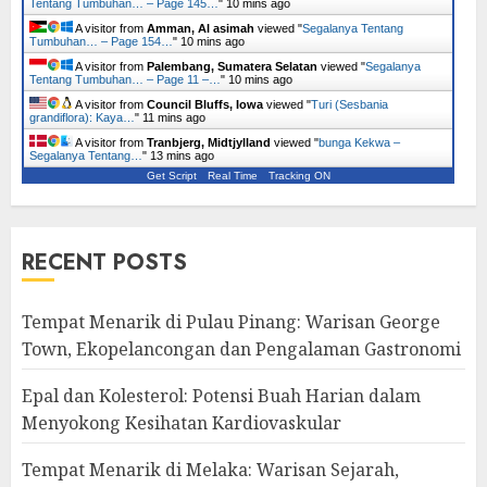
Tentang Tumbuhan… – Page 145…
"
10 mins ago
A visitor from
Amman, Al asimah
viewed "
Segalanya Tentang
Tumbuhan… – Page 154…
"
10 mins ago
A visitor from
Palembang, Sumatera Selatan
viewed "
Segalanya
Tentang Tumbuhan… – Page 11 –…
"
10 mins ago
A visitor from
Council Bluffs, Iowa
viewed "
Turi (Sesbania
grandiflora): Kaya…
"
11 mins ago
A visitor from
Tranbjerg, Midtjylland
viewed "
bunga Kekwa –
Segalanya Tentang…
"
13 mins ago
Get Script
Real Time
Tracking ON
RECENT POSTS
Tempat Menarik di Pulau Pinang: Warisan George
Town, Ekopelancongan dan Pengalaman Gastronomi
Epal dan Kolesterol: Potensi Buah Harian dalam
Menyokong Kesihatan Kardiovaskular
Tempat Menarik di Melaka: Warisan Sejarah,