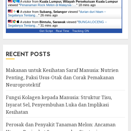
A visitor from
Kuala Lumpur, Wilayah Persekutuan Kuala Lumpur
viewed "
Penanaman Rock Melon di Malaysia :…
"
18 mins ago
A visitor from
Subang, Selangor
viewed "
durian duri hitam –
Segalanya Tentang…
"
27 mins ago
A visitor from
Bintulu, Sarawak
viewed "
BUNGA LOCENG –
Segalanya Tentang…
"
31 mins ago
Get Script
Real Time
Tracking ON
RECENT POSTS
Makanan untuk Kesihatan Saraf Manusia: Nutrien
Penting, Paksi Usus-Otak dan Corak Pemakanan
Neuroprotektif
Fungsi Kolagen kepada Manusia: Struktur Tisu,
Isyarat Sel, Penyembuhan Luka dan Implikasi
Kesihatan
Perosak dan Penyakit Tanaman Melon: Ancaman