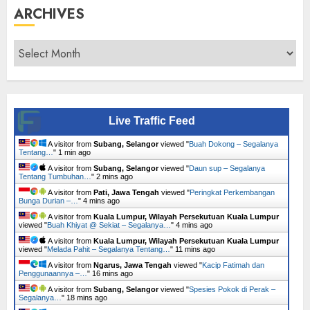
ARCHIVES
Archives
Live Traffic Feed
A visitor from
Subang, Selangor
viewed "
Buah Dokong – Segalanya
Tentang…
"
1 min ago
A visitor from
Subang, Selangor
viewed "
Daun sup – Segalanya
Tentang Tumbuhan…
"
2 mins ago
A visitor from
Pati, Jawa Tengah
viewed "
Peringkat Perkembangan
Bunga Durian –…
"
4 mins ago
A visitor from
Kuala Lumpur, Wilayah Persekutuan Kuala Lumpur
viewed "
Buah Khiyat @ Sekiat – Segalanya…
"
4 mins ago
A visitor from
Kuala Lumpur, Wilayah Persekutuan Kuala Lumpur
viewed "
Melada Pahit – Segalanya Tentang…
"
11 mins ago
A visitor from
Ngarus, Jawa Tengah
viewed "
Kacip Fatimah dan
Penggunaannya –…
"
16 mins ago
A visitor from
Subang, Selangor
viewed "
Spesies Pokok di Perak –
Segalanya…
"
18 mins ago