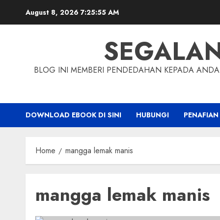
Skip
August 8, 2026
7:25:56 AM
to
content
SEGALA
BLOG INI MEMBERI PENDEDAHAN KEPADA ANDA 
DOWNLOAD EBOOK DI SINI
HUBUNGI
PENAFIAN
Home
mangga lemak manis
mangga lemak manis