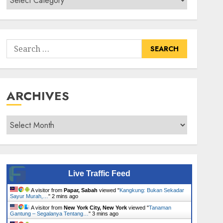
Senarai
Tumbuhan
Search
for:
ARCHIVES
Archives
Live Traffic Feed
A visitor from
Papar, Sabah
viewed "
Kangkung: Bukan Sekadar
Sayur Murah,…
"
2 mins ago
A visitor from
New York City, New York
viewed "
Tanaman
Gantung – Segalanya Tentang…
"
3 mins ago