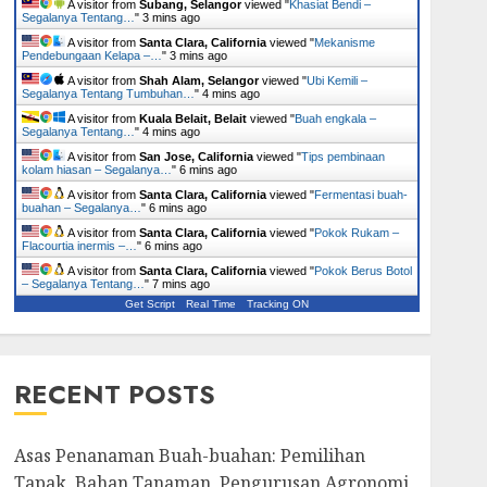
A visitor from
Subang, Selangor
viewed "
Khasiat Bendi –
Segalanya Tentang…
"
3 mins ago
A visitor from
Santa Clara, California
viewed "
Mekanisme
Pendebungaan Kelapa –…
"
3 mins ago
A visitor from
Shah Alam, Selangor
viewed "
Ubi Kemili –
Segalanya Tentang Tumbuhan…
"
4 mins ago
A visitor from
Kuala Belait, Belait
viewed "
Buah engkala –
Segalanya Tentang…
"
4 mins ago
A visitor from
San Jose, California
viewed "
Tips pembinaan
kolam hiasan – Segalanya…
"
6 mins ago
A visitor from
Santa Clara, California
viewed "
Fermentasi buah-
buahan – Segalanya…
"
6 mins ago
A visitor from
Santa Clara, California
viewed "
Pokok Rukam –
Flacourtia inermis –…
"
6 mins ago
A visitor from
Santa Clara, California
viewed "
Pokok Berus Botol
– Segalanya Tentang…
"
7 mins ago
Get Script
Real Time
Tracking ON
RECENT POSTS
Asas Penanaman Buah-buahan: Pemilihan
Tapak, Bahan Tanaman, Pengurusan Agronomi