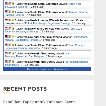
A visitor from
Santa Clara, California
viewed "
Lerek Kecil –
Segalanya Tentang…
"
2 mins ago
A visitor from
Santa Clara, California
viewed "
Analisis Pasaran
Bawang Besar di…
"
2 mins ago
A visitor from
Kuala Lumpur, Wilayah Persekutuan Kuala
Lumpur
viewed "
Pokok Kecubung – Segalanya Tentang…
"
5 mins ago
A visitor from
New York City, New York
viewed "
July 2023 –
Page 3 – Segalanya Tentang…
"
7 mins ago
A visitor from
Sungai Ara, Pulau Pinang
viewed "
Pokok Janda
merana – Segalanya Tentang…
"
8 mins ago
A visitor from
Santa Clara, California
viewed "
Buah Randa –
Segalanya Tentang Tumbuhan…
"
8 mins ago
A visitor from
Newark, New Jersey
viewed "
Hari
Peladang,Penternak Dan Nelayan…
"
14 mins ago
A visitor from
Newark, New Jersey
viewed "
Berkenalan dengan
Buah Bidara –…
"
14 mins ago
Get Script
Real Time
Tracking ON
RECENT POSTS
Pemilihan Tapak untuk Tanaman Sayur-