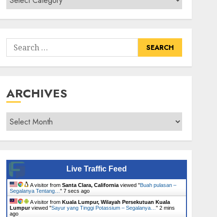
Senarai
Tumbuhan
Search
for:
ARCHIVES
Archives
Live Traffic Feed
A visitor from
Santa Clara, California
viewed "
Buah pulasan –
Segalanya Tentang…
"
8 secs ago
A visitor from
Kuala Lumpur, Wilayah Persekutuan Kuala
Lumpur
viewed "
Sayur yang Tinggi Potassium – Segalanya…
"
2 mins
ago