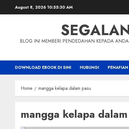
Skip
August 8, 2026
10:55:30 AM
to
content
SEGALA
BLOG INI MEMBERI PENDEDAHAN KEPADA ANDA 
DOWNLOAD EBOOK DI SINI
HUBUNGI
PENAFIAN
Home
mangga kelapa dalam pasu
mangga kelapa dalam