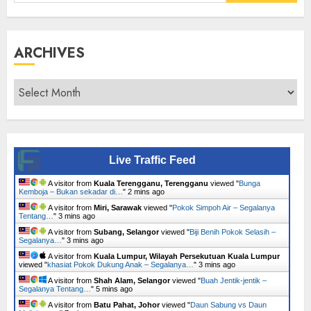
for:
ARCHIVES
Archives
Live Traffic Feed
A visitor from
Kuala Terengganu, Terengganu
viewed "
Bunga
Kemboja – Bukan sekadar di…
"
2 mins ago
A visitor from
Miri, Sarawak
viewed "
Pokok Simpoh Air – Segalanya
Tentang…
"
3 mins ago
A visitor from
Subang, Selangor
viewed "
Biji Benih Pokok Selasih –
Segalanya…
"
3 mins ago
A visitor from
Kuala Lumpur, Wilayah Persekutuan Kuala Lumpur
viewed "
khasiat Pokok Dukung Anak – Segalanya…
"
3 mins ago
A visitor from
Shah Alam, Selangor
viewed "
Buah Jentik-jentik –
Segalanya Tentang…
"
5 mins ago
A visitor from
Batu Pahat, Johor
viewed "
Daun Sabung vs Daun