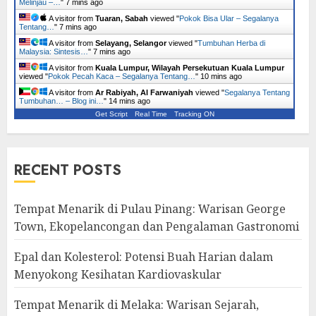
Melinjau –…
"
7 mins ago
A visitor from
Tuaran, Sabah
viewed "
Pokok Bisa Ular – Segalanya
Tentang…
"
7 mins ago
A visitor from
Selayang, Selangor
viewed "
Tumbuhan Herba di
Malaysia: Sintesis…
"
7 mins ago
A visitor from
Kuala Lumpur, Wilayah Persekutuan Kuala Lumpur
viewed "
Pokok Pecah Kaca – Segalanya Tentang…
"
10 mins ago
A visitor from
Ar Rabiyah, Al Farwaniyah
viewed "
Segalanya Tentang
Tumbuhan… – Blog ini…
"
14 mins ago
Get Script
Real Time
Tracking ON
RECENT POSTS
Tempat Menarik di Pulau Pinang: Warisan George
Town, Ekopelancongan dan Pengalaman Gastronomi
Epal dan Kolesterol: Potensi Buah Harian dalam
Menyokong Kesihatan Kardiovaskular
Tempat Menarik di Melaka: Warisan Sejarah,