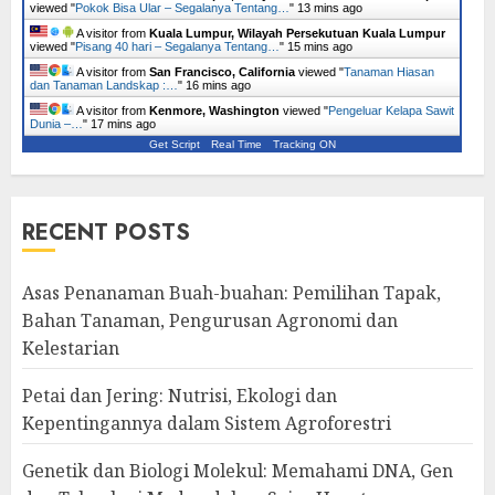
viewed "
Pokok Bisa Ular – Segalanya Tentang…
"
13 mins ago
A visitor from
Kuala Lumpur, Wilayah Persekutuan Kuala Lumpur
viewed "
Pisang 40 hari – Segalanya Tentang…
"
15 mins ago
A visitor from
San Francisco, California
viewed "
Tanaman Hiasan
dan Tanaman Landskap :…
"
16 mins ago
A visitor from
Kenmore, Washington
viewed "
Pengeluar Kelapa Sawit
Dunia –…
"
17 mins ago
Get Script
Real Time
Tracking ON
RECENT POSTS
Asas Penanaman Buah-buahan: Pemilihan Tapak,
Bahan Tanaman, Pengurusan Agronomi dan
Kelestarian
Petai dan Jering: Nutrisi, Ekologi dan
Kepentingannya dalam Sistem Agroforestri
Genetik dan Biologi Molekul: Memahami DNA, Gen