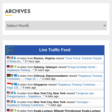
ARCHIVES
Archives
Live Traffic Feed
A visitor from
Reston, Virginia
viewed "
Jenis Pokok Teduhan Popular
di Malaysia…
"
18 secs ago
A visitor from
Subang, Selangor
viewed "
bunga kemboja merah –
Segalanya Tentang…
"
38 secs ago
A visitor from
Githurai, Elgeyomarakwet
viewed "
Segalanya Tentang
Tumbuhan… – Page 32 –…
"
2 mins ago
A visitor from
Singapore
viewed "
Segalanya Tentang Tumbuhan… –
Page 133…
"
4 mins ago
A visitor from
New York City, New York
viewed "
Lengkuas dan
Penggunaanya – Segalanya…
"
4 mins ago
A visitor from
New York City, New York
viewed "
Jerangau –
Segalanya Tentang Tumbuhan…
"
7 mins ago
A visitor from
Kuala Lumpur, Wilayah Persekutuan Kuala Lumpur