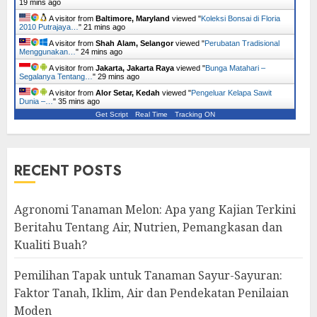
19 mins ago
A visitor from
Baltimore, Maryland
viewed "
Koleksi Bonsai di Floria
2010 Putrajaya…
"
21 mins ago
A visitor from
Shah Alam, Selangor
viewed "
Perubatan Tradisional
Menggunakan…
"
24 mins ago
A visitor from
Jakarta, Jakarta Raya
viewed "
Bunga Matahari –
Segalanya Tentang…
"
29 mins ago
A visitor from
Alor Setar, Kedah
viewed "
Pengeluar Kelapa Sawit
Dunia –…
"
35 mins ago
Get Script
Real Time
Tracking ON
RECENT POSTS
Agronomi Tanaman Melon: Apa yang Kajian Terkini
Beritahu Tentang Air, Nutrien, Pemangkasan dan
Kualiti Buah?
Pemilihan Tapak untuk Tanaman Sayur-Sayuran:
Faktor Tanah, Iklim, Air dan Pendekatan Penilaian
Moden