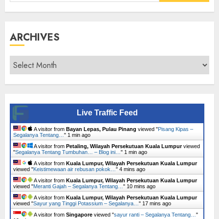
for:
ARCHIVES
Archives
Live Traffic Feed
A visitor from
Bayan Lepas, Pulau Pinang
viewed "
Pisang Kipas –
Segalanya Tentang…
"
1 min ago
A visitor from
Petaling, Wilayah Persekutuan Kuala Lumpur
viewed
"
Segalanya Tentang Tumbuhan… – Blog ini…
"
1 min ago
A visitor from
Kuala Lumpur, Wilayah Persekutuan Kuala Lumpur
viewed "
Keistimewaan air rebusan pokok…
"
4 mins ago
A visitor from
Kuala Lumpur, Wilayah Persekutuan Kuala Lumpur
viewed "
Meranti Gajah – Segalanya Tentang…
"
10 mins ago
A visitor from
Kuala Lumpur, Wilayah Persekutuan Kuala Lumpur
viewed "
Sayur yang Tinggi Potassium – Segalanya…
"
17 mins ago
A visitor from
Singapore
viewed "
sayur ranti – Segalanya Tentang…
"