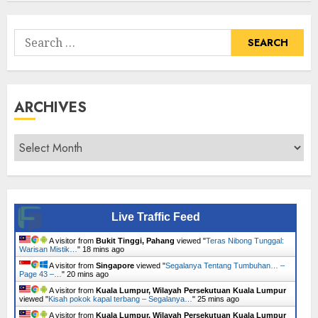
Tumbuhan
Search
for:
ARCHIVES
Archives
Live Traffic Feed
A visitor from
Bukit Tinggi, Pahang
viewed "
Teras Nibong Tunggal:
Warisan Mistik…
"
18 mins ago
A visitor from
Singapore
viewed "
Segalanya Tentang Tumbuhan… –
Page 43 –…
"
20 mins ago
A visitor from
Kuala Lumpur, Wilayah Persekutuan Kuala Lumpur
viewed "
Kisah pokok kapal terbang – Segalanya…
"
25 mins ago
A visitor from
Kuala Lumpur, Wilayah Persekutuan Kuala Lumpur