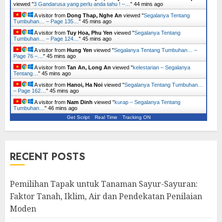
viewed "
3 Gandarusa yang perlu anda tahu ! –…
"
44 mins ago
A visitor from
Dong Thap, Nghe An
viewed "
Segalanya Tentang
Tumbuhan… – Page 135…
"
45 mins ago
A visitor from
Tuy Hoa, Phu Yen
viewed "
Segalanya Tentang
Tumbuhan… – Page 124…
"
45 mins ago
A visitor from
Hung Yen
viewed "
Segalanya Tentang Tumbuhan… –
Page 76 –…
"
45 mins ago
A visitor from
Tan An, Long An
viewed "
kelestarian – Segalanya
Tentang…
"
45 mins ago
A visitor from
Hanoi, Ha Noi
viewed "
Segalanya Tentang Tumbuhan…
– Page 162…
"
45 mins ago
A visitor from
Nam Dinh
viewed "
kurap – Segalanya Tentang
Tumbuhan…
"
46 mins ago
Get Script
Real Time
Tracking ON
RECENT POSTS
Pemilihan Tapak untuk Tanaman Sayur-Sayuran:
Faktor Tanah, Iklim, Air dan Pendekatan Penilaian
Moden