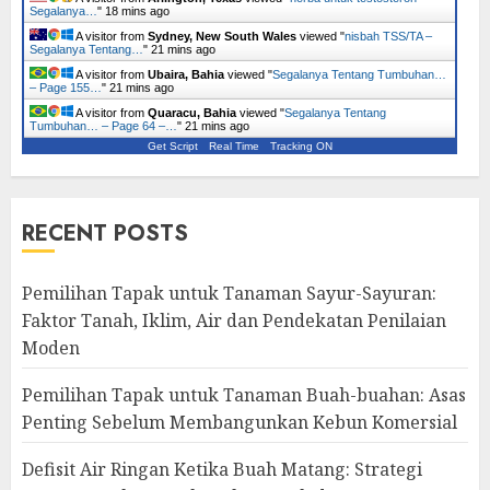
Segalanya…
"
18 mins ago
A visitor from
Sydney, New South Wales
viewed "
nisbah TSS/TA –
Segalanya Tentang…
"
21 mins ago
A visitor from
Ubaira, Bahia
viewed "
Segalanya Tentang Tumbuhan…
– Page 155…
"
21 mins ago
A visitor from
Quaracu, Bahia
viewed "
Segalanya Tentang
Tumbuhan… – Page 64 –…
"
21 mins ago
Get Script
Real Time
Tracking ON
RECENT POSTS
Pemilihan Tapak untuk Tanaman Sayur-Sayuran:
Faktor Tanah, Iklim, Air dan Pendekatan Penilaian
Moden
Pemilihan Tapak untuk Tanaman Buah-buahan: Asas
Penting Sebelum Membangunkan Kebun Komersial
Defisit Air Ringan Ketika Buah Matang: Strategi