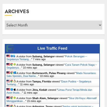
ARCHIVES
Archives
Live Traffic Feed
A visitor from
Subang, Selangor
viewed "
Pokok Berangan –
Segalanya Tentang…
"
7 mins ago
A visitor from
Subang, Selangor
viewed "
Cara Tanam Pokok Naga –
Segalanya…
"
10 mins ago
A visitor from
Butterworth, Pulau Pinang
viewed "
Madu Nusantara:
Satu Spesies, Dua Nama…
"
10 mins ago
A visitor from
Tampa, Florida
viewed "
Daun Pudina – Segalanya
Tentang…
"
11 mins ago
A visitor from
Jitra, Kedah
viewed "
Limau Purut Terapi Minda dan
Awet Muda…
"
11 mins ago
A visitor from
Shah Alam, Selangor
viewed "
Sisa Ubi Kayu: Alternatif
Menggantikan…
"
15 mins ago
A visitor from
Arlington, Texas
viewed "
herba untuk testosteron –