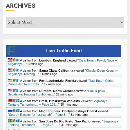
ARCHIVES
Archives
Live Traffic Feed
A visitor from
London, England
viewed "
Cara Tanam Pokok Naga –
Segalanya…
"
3 mins ago
A visitor from
Santa Clara, California
viewed "
Khasiat Daun Kesum –
Segalanya Tentang…
"
14 mins ago
A visitor from
Fort Lauderdale, Florida
viewed "
Raja Buah: Cerita
Durian dari Akar Umbi…
"
17 mins ago
A visitor from
Durham, North Carolina
viewed "
Pucuk paku –
Segalanya Tentang Tumbuhan…
"
21 mins ago
A visitor from
Brest, Brestskaya Voblasts
viewed "
Segalanya
Tentang Tumbuhan… – Page 109…
"
30 mins ago
A visitor from
Magnitogorsk, Chelyabinskaya Oblast
viewed
"
Search Results for “ara tanah” – Page 3…
"
31 mins ago
A visitor from
Sao Jose Do Rio Preto, Sao Paulo
viewed "
Segalanya
Tentang Tumbuhan… – Page 73 –…
"
31 mins ago