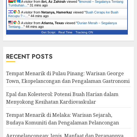
A visitor from
ibri, Az Zahirah
viewed "
limonoid – Segalanya Tentang
Tumbuhan…
"
31 mins ago
A visitor from
Netanya, Hamerkaz
viewed "
Buah Cerapu ke Buah
Kecupu ? –…
"
44 mins ago
A visitor from
Atlanta, Texas
viewed "
Durian Merah – Segalanya
Tentang…
"
44 mins ago
Get Script
Real Time
Tracking ON
RECENT POSTS
Tempat Menarik di Pulau Pinang: Warisan George
Town, Ekopelancongan dan Pengalaman Gastronomi
Epal dan Kolesterol: Potensi Buah Harian dalam
Menyokong Kesihatan Kardiovaskular
Tempat Menarik di Melaka: Warisan Sejarah,
Budaya Komuniti dan Pengalaman Pelancongan
Agropelancongan: Jenis, Manfaat dan Peranannya