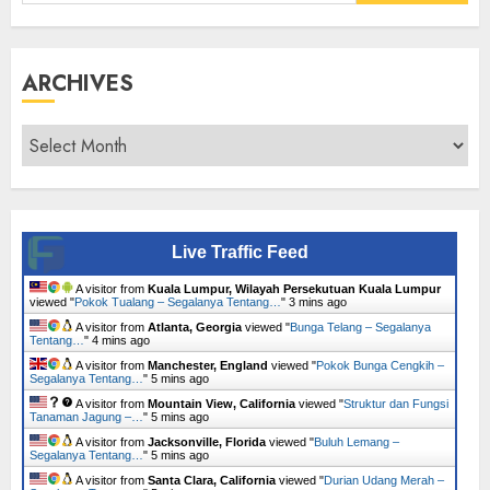
for:
ARCHIVES
Archives
Live Traffic Feed
A visitor from
Kuala Lumpur, Wilayah Persekutuan Kuala Lumpur
viewed "
Pokok Tualang – Segalanya Tentang…
"
3 mins ago
A visitor from
Atlanta, Georgia
viewed "
Bunga Telang – Segalanya
Tentang…
"
4 mins ago
A visitor from
Manchester, England
viewed "
Pokok Bunga Cengkih –
Segalanya Tentang…
"
5 mins ago
A visitor from
Mountain View, California
viewed "
Struktur dan Fungsi
Tanaman Jagung –…
"
5 mins ago
A visitor from
Jacksonville, Florida
viewed "
Buluh Lemang –
Segalanya Tentang…
"
5 mins ago
A visitor from
Santa Clara, California
viewed "
Durian Udang Merah –