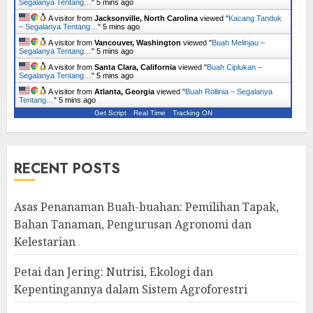
Segalanya Tentang…
"
5 mins ago
A visitor from
Jacksonville, North Carolina
viewed "
Kacang Tanduk
– Segalanya Tentang…
"
5 mins ago
A visitor from
Vancouver, Washington
viewed "
Buah Melinjau –
Segalanya Tentang…
"
5 mins ago
A visitor from
Santa Clara, California
viewed "
Buah Ciplukan –
Segalanya Tentang…
"
5 mins ago
A visitor from
Atlanta, Georgia
viewed "
Buah Rollinia – Segalanya
Tentang…
"
5 mins ago
Get Script
Real Time
Tracking ON
RECENT POSTS
Asas Penanaman Buah-buahan: Pemilihan Tapak,
Bahan Tanaman, Pengurusan Agronomi dan
Kelestarian
Petai dan Jering: Nutrisi, Ekologi dan
Kepentingannya dalam Sistem Agroforestri