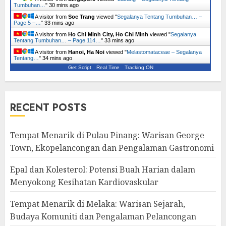
Tumbuhan…
"
30 mins ago
A visitor from
Soc Trang
viewed "
Segalanya Tentang Tumbuhan… –
Page 5 –…
"
33 mins ago
A visitor from
Ho Chi Minh City, Ho Chi Minh
viewed "
Segalanya
Tentang Tumbuhan… – Page 114…
"
33 mins ago
A visitor from
Hanoi, Ha Noi
viewed "
Melastomataceae – Segalanya
Tentang…
"
34 mins ago
Get Script
Real Time
Tracking ON
RECENT POSTS
Tempat Menarik di Pulau Pinang: Warisan George
Town, Ekopelancongan dan Pengalaman Gastronomi
Epal dan Kolesterol: Potensi Buah Harian dalam
Menyokong Kesihatan Kardiovaskular
Tempat Menarik di Melaka: Warisan Sejarah,
Budaya Komuniti dan Pengalaman Pelancongan