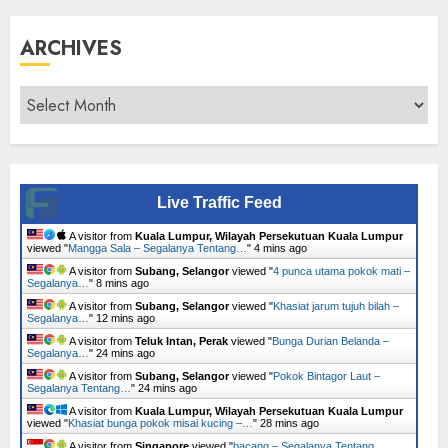
ARCHIVES
Archives
Live Traffic Feed
A visitor from
Kuala Lumpur, Wilayah Persekutuan Kuala Lumpur
viewed "
Mangga Sala – Segalanya Tentang…
"
4 mins ago
A visitor from
Subang, Selangor
viewed "
4 punca utama pokok mati –
Segalanya…
"
8 mins ago
A visitor from
Subang, Selangor
viewed "
Khasiat jarum tujuh bilah –
Segalanya…
"
12 mins ago
A visitor from
Teluk Intan, Perak
viewed "
Bunga Durian Belanda –
Segalanya…
"
24 mins ago
A visitor from
Subang, Selangor
viewed "
Pokok Bintagor Laut –
Segalanya Tentang…
"
24 mins ago
A visitor from
Kuala Lumpur, Wilayah Persekutuan Kuala Lumpur
viewed "
Khasiat bunga pokok misai kucing –…
"
29 mins ago
A visitor from
Singapore
viewed "
bacang – Segalanya Tentang