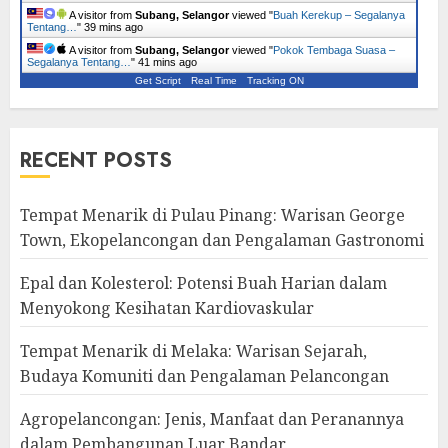
A visitor from
Subang, Selangor
viewed "
Buah Kerekup – Segalanya
Tentang…
"
39 mins ago
A visitor from
Subang, Selangor
viewed "
Pokok Tembaga Suasa –
Segalanya Tentang…
"
41 mins ago
Get Script
Real Time
Tracking ON
RECENT POSTS
Tempat Menarik di Pulau Pinang: Warisan George
Town, Ekopelancongan dan Pengalaman Gastronomi
Epal dan Kolesterol: Potensi Buah Harian dalam
Menyokong Kesihatan Kardiovaskular
Tempat Menarik di Melaka: Warisan Sejarah,
Budaya Komuniti dan Pengalaman Pelancongan
Agropelancongan: Jenis, Manfaat dan Peranannya
dalam Pembangunan Luar Bandar