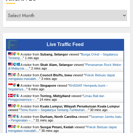
Archives
Live Traffic Feed
A visitor from
Subang, Selangor
viewed "
Bunga Orkid – Segalanya
Tentang…
"
1 min ago
A visitor from
Shah Alam, Selangor
viewed "
Penanaman Rock Melon
di Malaysia :…
"
2 mins ago
A visitor from
Council Bluffs, Iowa
viewed "
Pokok Bebuas dapat
mengatasi masalah…
"
3 mins ago
A visitor from
Singapore
viewed "
KHASIAT Hempedu bumi –
Segalanya…
"
6 mins ago
A visitor from
Torring, Midtjylland
viewed "
Limau Bali dan
Penggunaannya –…
"
14 mins ago
A visitor from
Kuala Lumpur, Wilayah Persekutuan Kuala Lumpur
viewed "
Temu Kunci – Segalanya Tentang Tumbuhan…
"
30 mins ago
A visitor from
Durham, North Carolina
viewed "
Tanaman Jambu batu
– Pengenalan –…
"
31 mins ago
A visitor from
Sungai Petani, Kedah
viewed "
Pokok Bebuas dapat
mengatasi masalah…
"
36 mins ago