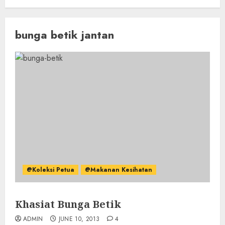
bunga betik jantan
@Koleksi Petua
@Makanan Kesihatan
Khasiat Bunga Betik
ADMIN
JUNE 10, 2013
4