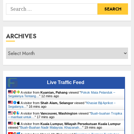
Search
for:
ARCHIVES
Archives
Live Traffic Feed
A visitor from
Kuantan, Pahang
viewed "
Pokok Mata Pelanduk –
Segalanya Tentang…
"
12 mins ago
A visitor from
Shah Alam, Selangor
viewed "
Khasiat Biji Aprikot –
Segalanya…
"
16 mins ago
A visitor from
Vancouver, Washington
viewed "
Buah-buahan Tropika
– manfaat untuk…
"
17 mins ago
A visitor from
Kuala Lumpur, Wilayah Persekutuan Kuala Lumpur
viewed "
Buah-Buahan Nadir Malaysia: Khazanah…
"
19 mins ago