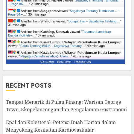
A visitor from
Hanoi, Ha Noi
viewed "
Segalanya Tentang Tumbuhan…
– Page 86 –…
"
20 mins ago
A visitor from
Singapore
viewed "
Segalanya Tentang Tumbuhan… –
Page 34 –…
"
30 mins ago
A visitor from
Shanghai
viewed "
Bungor Inai – Segalanya Tentang…
"
31 mins ago
A visitor from
Kuching, Sarawak
viewed "
Tanaman Landskap :
Bucida molineti –…
"
37 mins ago
A visitor from
Kuala Lumpur, Wilayah Persekutuan Kuala Lumpur
viewed "
Fakta Tentang Buluh – Segalanya Tentang…
"
40 mins ago
A visitor from
Kuala Lumpur, Wilayah Persekutuan Kuala Lumpur
viewed "
Pegaga (Centella asiatica): Ulam…
"
41 mins ago
Get Script
Real Time
Tracking ON
RECENT POSTS
Tempat Menarik di Pulau Pinang: Warisan George
Town, Ekopelancongan dan Pengalaman Gastronomi
Epal dan Kolesterol: Potensi Buah Harian dalam
Menyokong Kesihatan Kardiovaskular