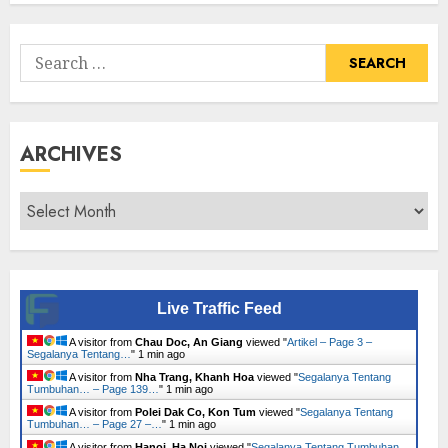
Tumbuhan
Search
for:
ARCHIVES
Archives
Live Traffic Feed
A visitor from
Chau Doc, An Giang
viewed "
Artikel – Page 3 –
Segalanya Tentang…
"
1 min ago
A visitor from
Nha Trang, Khanh Hoa
viewed "
Segalanya Tentang
Tumbuhan… – Page 139…
"
1 min ago
A visitor from
Polei Dak Co, Kon Tum
viewed "
Segalanya Tentang
Tumbuhan… – Page 27 –…
"
1 min ago
A visitor from
Hanoi, Ha Noi
viewed "
Segalanya Tentang Tumbuhan…