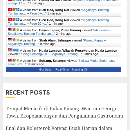
– Page 17 –…
"
1 min ago
A visitor from
Bien Hoa, Dong Nai
viewed "
Segalanya Tentang
Tumbuhan… – Page 5 –…
"
1 min ago
A visitor from
Bien Hoa, Dong Nai
viewed "
Segalanya Tentang
Tumbuhan… – Page 10 –…
"
1 min ago
A visitor from
Bayan Lepas, Pulau Pinang
viewed "
labu-kayu –
Segalanya Tentang Tumbuhan…
"
2 mins ago
A visitor from
Shah Alam, Selangor
viewed "
Pisang Kapas –
Segalanya Tentang…
"
9 mins ago
A visitor from
Kuala Lumpur, Wilayah Persekutuan Kuala Lumpur
viewed "
Puding Semangkuk – Segalanya Tentang…
"
9 mins ago
A visitor from
Subang, Selangor
viewed "
Kelapa Muda, Sederhana,
atau Tua?…
"
11 mins ago
Get Script
Real Time
Tracking ON
RECENT POSTS
Tempat Menarik di Pulau Pinang: Warisan George
Town, Ekopelancongan dan Pengalaman Gastronomi
Epal dan Kolesterol: Potensi Buah Harian dalam