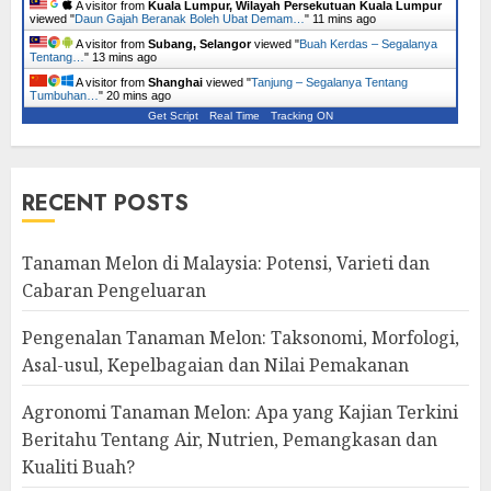
A visitor from
Kuala Lumpur, Wilayah Persekutuan Kuala Lumpur
viewed "
Daun Gajah Beranak Boleh Ubat Demam…
"
11 mins ago
A visitor from
Subang, Selangor
viewed "
Buah Kerdas – Segalanya
Tentang…
"
13 mins ago
A visitor from
Shanghai
viewed "
Tanjung – Segalanya Tentang
Tumbuhan…
"
20 mins ago
Get Script
Real Time
Tracking ON
RECENT POSTS
Tanaman Melon di Malaysia: Potensi, Varieti dan
Cabaran Pengeluaran
Pengenalan Tanaman Melon: Taksonomi, Morfologi,
Asal-usul, Kepelbagaian dan Nilai Pemakanan
Agronomi Tanaman Melon: Apa yang Kajian Terkini
Beritahu Tentang Air, Nutrien, Pemangkasan dan
Kualiti Buah?