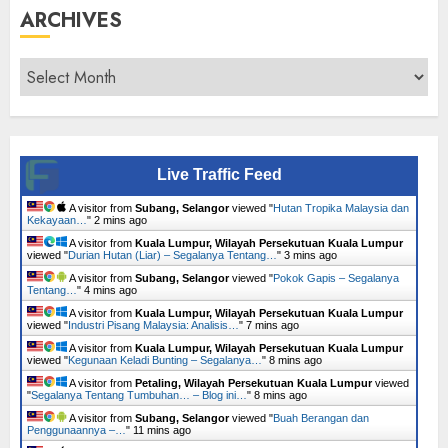
ARCHIVES
Archives
Live Traffic Feed
A visitor from
Subang, Selangor
viewed "
Hutan Tropika Malaysia dan
Kekayaan…
"
2 mins ago
A visitor from
Kuala Lumpur, Wilayah Persekutuan Kuala Lumpur
viewed "
Durian Hutan (Liar) – Segalanya Tentang…
"
3 mins ago
A visitor from
Subang, Selangor
viewed "
Pokok Gapis – Segalanya
Tentang…
"
4 mins ago
A visitor from
Kuala Lumpur, Wilayah Persekutuan Kuala Lumpur
viewed "
Industri Pisang Malaysia: Analisis…
"
7 mins ago
A visitor from
Kuala Lumpur, Wilayah Persekutuan Kuala Lumpur
viewed "
Kegunaan Keladi Bunting – Segalanya…
"
8 mins ago
A visitor from
Petaling, Wilayah Persekutuan Kuala Lumpur
viewed
"
Segalanya Tentang Tumbuhan… – Blog ini…
"
8 mins ago
A visitor from
Subang, Selangor
viewed "
Buah Berangan dan
Penggunaannya –…
"
11 mins ago