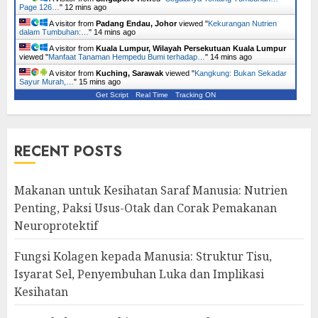
Page 126…
"
12 mins ago
A visitor from
Padang Endau, Johor
viewed "
Kekurangan Nutrien
dalam Tumbuhan:…
"
14 mins ago
A visitor from
Kuala Lumpur, Wilayah Persekutuan Kuala Lumpur
viewed "
Manfaat Tanaman Hempedu Bumi terhadap…
"
14 mins ago
A visitor from
Kuching, Sarawak
viewed "
Kangkung: Bukan Sekadar
Sayur Murah,…
"
15 mins ago
Get Script
Real Time
Tracking ON
RECENT POSTS
Makanan untuk Kesihatan Saraf Manusia: Nutrien
Penting, Paksi Usus-Otak dan Corak Pemakanan
Neuroprotektif
Fungsi Kolagen kepada Manusia: Struktur Tisu,
Isyarat Sel, Penyembuhan Luka dan Implikasi
Kesihatan