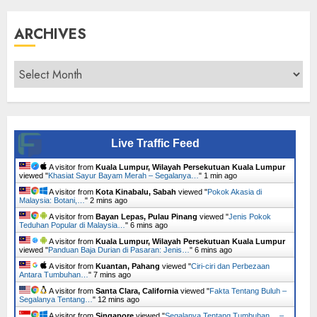
ARCHIVES
Archives
Live Traffic Feed
A visitor from
Kuala Lumpur, Wilayah Persekutuan Kuala Lumpur
viewed "
Khasiat Sayur Bayam Merah – Segalanya…
"
1 min ago
A visitor from
Kota Kinabalu, Sabah
viewed "
Pokok Akasia di
Malaysia: Botani,…
"
2 mins ago
A visitor from
Bayan Lepas, Pulau Pinang
viewed "
Jenis Pokok
Teduhan Popular di Malaysia…
"
6 mins ago
A visitor from
Kuala Lumpur, Wilayah Persekutuan Kuala Lumpur
viewed "
Panduan Baja Durian di Pasaran: Jenis…
"
6 mins ago
A visitor from
Kuantan, Pahang
viewed "
Ciri-ciri dan Perbezaan
Antara Tumbuhan…
"
8 mins ago
A visitor from
Santa Clara, California
viewed "
Fakta Tentang Buluh –
Segalanya Tentang…
"
12 mins ago
A visitor from
Singapore
viewed "
Segalanya Tentang Tumbuhan… –