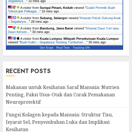
Segalanya…
"
15 mins ago
A visitor from
Sungai Petani, Kedah
viewed "
Galah Pemetik Buah
Teleskopik Pelbagai…
"
16 mins ago
A visitor from
Subang, Selangor
viewed "
khasiat Pokok Dukung Anak
– Segalanya…
"
28 mins ago
A visitor from
Bandung, Jawa Barat
viewed "
Khasiat Daun Ceri atau
Daun Kersen…
"
30 mins ago
A visitor from
Kuala Lumpur, Wilayah Persekutuan Kuala Lumpur
viewed "
Buah Kulim – Segalanya Tentang Tumbuhan…
"
30 mins ago
Get Script
Real Time
Tracking ON
RECENT POSTS
Makanan untuk Kesihatan Saraf Manusia: Nutrien
Penting, Paksi Usus-Otak dan Corak Pemakanan
Neuroprotektif
Fungsi Kolagen kepada Manusia: Struktur Tisu,
Isyarat Sel, Penyembuhan Luka dan Implikasi
Kesihatan