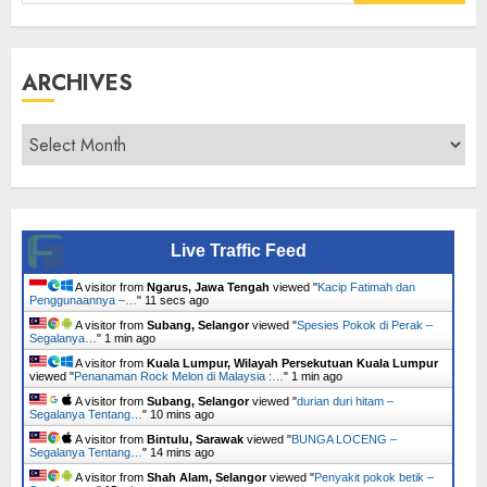
for:
ARCHIVES
Archives
Live Traffic Feed
A visitor from
Ngarus, Jawa Tengah
viewed "
Kacip Fatimah dan
Penggunaannya –…
"
12 secs ago
A visitor from
Subang, Selangor
viewed "
Spesies Pokok di Perak –
Segalanya…
"
1 min ago
A visitor from
Kuala Lumpur, Wilayah Persekutuan Kuala Lumpur
viewed "
Penanaman Rock Melon di Malaysia :…
"
1 min ago
A visitor from
Subang, Selangor
viewed "
durian duri hitam –
Segalanya Tentang…
"
10 mins ago
A visitor from
Bintulu, Sarawak
viewed "
BUNGA LOCENG –
Segalanya Tentang…
"
14 mins ago
A visitor from
Shah Alam, Selangor
viewed "
Penyakit pokok betik –