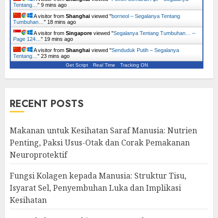
Tentang…
"
9 mins ago
A visitor from
Shanghai
viewed "
borneol – Segalanya Tentang
Tumbuhan…
"
18 mins ago
A visitor from
Singapore
viewed "
Segalanya Tentang Tumbuhan… –
Page 124…
"
19 mins ago
A visitor from
Shanghai
viewed "
Senduduk Putih – Segalanya
Tentang…
"
23 mins ago
Get Script
Real Time
Tracking ON
RECENT POSTS
Makanan untuk Kesihatan Saraf Manusia: Nutrien
Penting, Paksi Usus-Otak dan Corak Pemakanan
Neuroprotektif
Fungsi Kolagen kepada Manusia: Struktur Tisu,
Isyarat Sel, Penyembuhan Luka dan Implikasi
Kesihatan