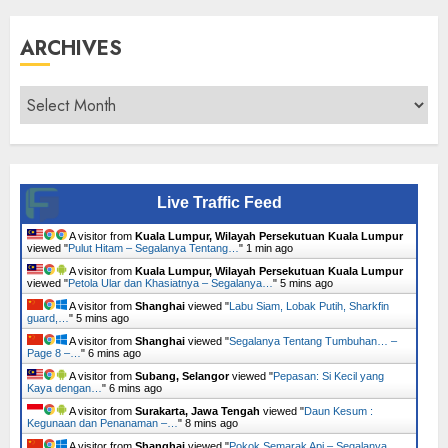
ARCHIVES
Archives
Live Traffic Feed
A visitor from
Kuala Lumpur, Wilayah Persekutuan Kuala Lumpur
viewed "
Pulut Hitam – Segalanya Tentang…
"
1 min ago
A visitor from
Kuala Lumpur, Wilayah Persekutuan Kuala Lumpur
viewed "
Petola Ular dan Khasiatnya – Segalanya…
"
5 mins ago
A visitor from
Shanghai
viewed "
Labu Siam, Lobak Putih, Sharkfin
guard,…
"
5 mins ago
A visitor from
Shanghai
viewed "
Segalanya Tentang Tumbuhan… –
Page 8 –…
"
6 mins ago
A visitor from
Subang, Selangor
viewed "
Pepasan: Si Kecil yang
Kaya dengan…
"
6 mins ago
A visitor from
Surakarta, Jawa Tengah
viewed "
Daun Kesum :
Kegunaan dan Penanaman –…
"
8 mins ago
A visitor from
Shanghai
viewed "
Pokok Semarak Api – Segalanya