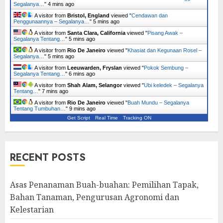
Segalanya…
"
4 mins ago
A visitor from
Bristol, England
viewed "
Cendawan dan
Penggunaannya – Segalanya…
"
5 mins ago
A visitor from
Santa Clara, California
viewed "
Pisang Awak –
Segalanya Tentang…
"
5 mins ago
A visitor from
Rio De Janeiro
viewed "
Khasiat dan Kegunaan Rosel –
Segalanya…
"
5 mins ago
A visitor from
Leeuwarden, Fryslan
viewed "
Pokok Sembung –
Segalanya Tentang…
"
6 mins ago
A visitor from
Shah Alam, Selangor
viewed "
Ubi keledek – Segalanya
Tentang…
"
7 mins ago
A visitor from
Rio De Janeiro
viewed "
Buah Mundu – Segalanya
Tentang Tumbuhan…
"
9 mins ago
Get Script
Real Time
Tracking ON
RECENT POSTS
Asas Penanaman Buah-buahan: Pemilihan Tapak,
Bahan Tanaman, Pengurusan Agronomi dan
Kelestarian