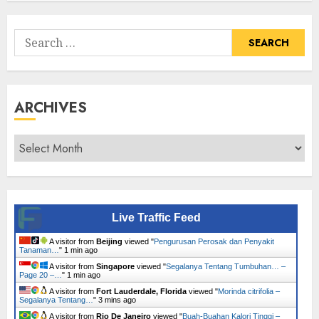
Tumbuhan
Search
for:
ARCHIVES
Archives
Live Traffic Feed
A visitor from
Beijing
viewed "
Pengurusan Perosak dan Penyakit
Tanaman…
"
1 min ago
A visitor from
Singapore
viewed "
Segalanya Tentang Tumbuhan… –
Page 20 –…
"
1 min ago
A visitor from
Fort Lauderdale, Florida
viewed "
Morinda citrifolia –
Segalanya Tentang…
"
3 mins ago
A visitor from
Rio De Janeiro
viewed "
Buah-Buahan Kalori Tinggi –