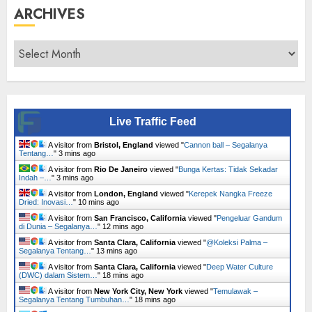
ARCHIVES
Archives
Live Traffic Feed
A visitor from
Bristol, England
viewed "
Cannon ball – Segalanya
Tentang…
"
3 mins ago
A visitor from
Rio De Janeiro
viewed "
Bunga Kertas: Tidak Sekadar
Indah –…
"
3 mins ago
A visitor from
London, England
viewed "
Kerepek Nangka Freeze
Dried: Inovasi…
"
10 mins ago
A visitor from
San Francisco, California
viewed "
Pengeluar Gandum
di Dunia – Segalanya…
"
12 mins ago
A visitor from
Santa Clara, California
viewed "
@Koleksi Palma –
Segalanya Tentang…
"
13 mins ago
A visitor from
Santa Clara, California
viewed "
Deep Water Culture
(DWC) dalam Sistem…
"
18 mins ago
A visitor from
New York City, New York
viewed "
Temulawak –
Segalanya Tentang Tumbuhan…
"
18 mins ago