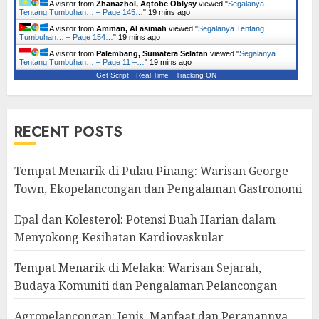
A visitor from
Zhanazhol, Aqtobe Oblysy
viewed "
Segalanya
Tentang Tumbuhan… – Page 145…
"
19 mins ago
A visitor from
Amman, Al asimah
viewed "
Segalanya Tentang
Tumbuhan… – Page 154…
"
19 mins ago
A visitor from
Palembang, Sumatera Selatan
viewed "
Segalanya
Tentang Tumbuhan… – Page 11 –…
"
19 mins ago
Get Script
Real Time
Tracking ON
RECENT POSTS
Tempat Menarik di Pulau Pinang: Warisan George
Town, Ekopelancongan dan Pengalaman Gastronomi
Epal dan Kolesterol: Potensi Buah Harian dalam
Menyokong Kesihatan Kardiovaskular
Tempat Menarik di Melaka: Warisan Sejarah,
Budaya Komuniti dan Pengalaman Pelancongan
Agropelancongan: Jenis, Manfaat dan Peranannya