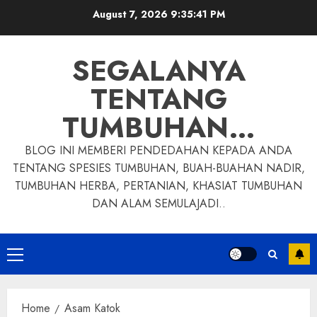
Skip
August 7, 2026
9:35:42 PM
to
content
SEGALANYA
TENTANG
TUMBUHAN…
BLOG INI MEMBERI PENDEDAHAN KEPADA ANDA
TENTANG SPESIES TUMBUHAN, BUAH-BUAHAN NADIR,
TUMBUHAN HERBA, PERTANIAN, KHASIAT TUMBUHAN
DAN ALAM SEMULAJADI..
Primary
Menu
Home
Asam Katok