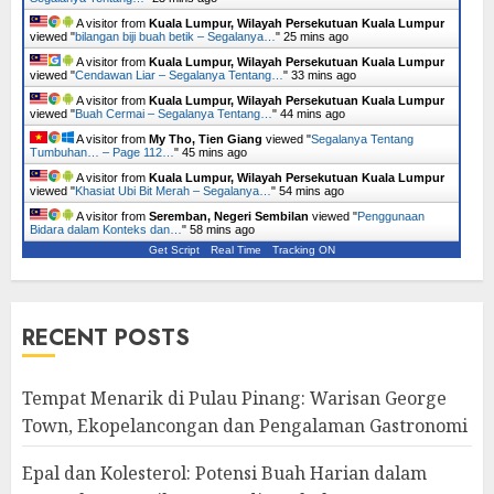
A visitor from
Kuala Lumpur, Wilayah Persekutuan Kuala Lumpur
viewed "
bilangan biji buah betik – Segalanya…
"
25 mins ago
A visitor from
Kuala Lumpur, Wilayah Persekutuan Kuala Lumpur
viewed "
Cendawan Liar – Segalanya Tentang…
"
33 mins ago
A visitor from
Kuala Lumpur, Wilayah Persekutuan Kuala Lumpur
viewed "
Buah Cermai – Segalanya Tentang…
"
44 mins ago
A visitor from
My Tho, Tien Giang
viewed "
Segalanya Tentang
Tumbuhan… – Page 112…
"
45 mins ago
A visitor from
Kuala Lumpur, Wilayah Persekutuan Kuala Lumpur
viewed "
Khasiat Ubi Bit Merah – Segalanya…
"
54 mins ago
A visitor from
Seremban, Negeri Sembilan
viewed "
Penggunaan
Bidara dalam Konteks dan…
"
58 mins ago
Get Script
Real Time
Tracking ON
RECENT POSTS
Tempat Menarik di Pulau Pinang: Warisan George
Town, Ekopelancongan dan Pengalaman Gastronomi
Epal dan Kolesterol: Potensi Buah Harian dalam