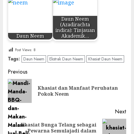
Daun Neem
(Azadirachta
indica): Tinjauan
Daun Neem
Akademik…
Post Views:
8
Tags:
Daun Neem
Ekstrak Daun Neem
Khasiat Daun Neem
Post
Previous
navigation
Khasiat dan Manfaat Perubatan
Pre
Pokok Neem
pos
Next
Khasiat Bunga Telang sebagai
Next
Pewarna Semulajadi dalam