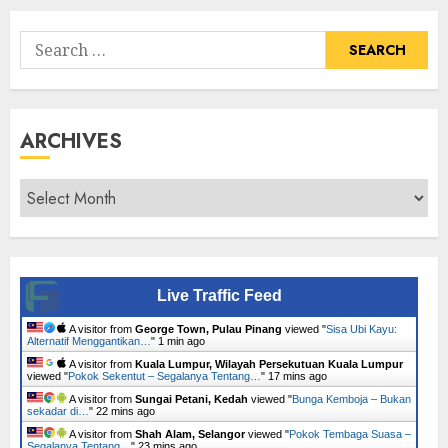
Search
for:
ARCHIVES
Archives
Live Traffic Feed
A visitor from
George Town, Pulau Pinang
viewed "
Sisa Ubi Kayu:
Alternatif Menggantikan…
"
1 min ago
A visitor from
Kuala Lumpur, Wilayah Persekutuan Kuala Lumpur
viewed "
Pokok Sekentut – Segalanya Tentang…
"
17 mins ago
A visitor from
Sungai Petani, Kedah
viewed "
Bunga Kemboja – Bukan
sekadar di…
"
22 mins ago
A visitor from
Shah Alam, Selangor
viewed "
Pokok Tembaga Suasa –
Segalanya Tentang…
"
23 mins ago