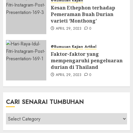
@Rumusan Kajian
Kesan Ethephon terhadap
Pemeraman Buah Durian
varieti ‘Monthong’
APRIL 29, 2023
0
@Rumusan Kajian
Artikel
Faktor-faktor yang
mempengaruhi pengeluaran
durian di Thailand
APRIL 29, 2023
0
CARI SENARAI TUMBUHAN
Cari
Senarai
Tumbuhan