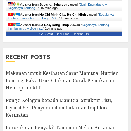
A visitor from
Subang, Selangor
viewed "
Buah Engkabang –
Segalanya Tentang…
"
15 mins ago
A visitor from
Ho Chi Minh City, Ho Chi Minh
viewed "
Segalanya
Tentang Tumbuhan… – Page 150…
"
15 mins ago
A visitor from
Sa Dec, Dong Thap
viewed "
Segalanya Tentang
Tumbuhan… – Blog ini…
"
15 mins ago
Get Script
Real Time
Tracking ON
RECENT POSTS
Makanan untuk Kesihatan Saraf Manusia: Nutrien
Penting, Paksi Usus-Otak dan Corak Pemakanan
Neuroprotektif
Fungsi Kolagen kepada Manusia: Struktur Tisu,
Isyarat Sel, Penyembuhan Luka dan Implikasi
Kesihatan
Perosak dan Penyakit Tanaman Melon: Ancaman