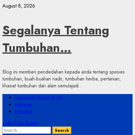
Skip
August 8, 2026
to
content
Segalanya Tentang
Tumbuhan…
Blog ini memberi pendedahan kepada anda tentang spesies
tumbuhan, buah-buahan nadir, tumbuhan herba, pertanian,
khasiat tumbuhan dan alam semulajadi..
Primary
Download Ebook di sini
Menu
Hubungi
Penafian
Light/Dark Button
Search