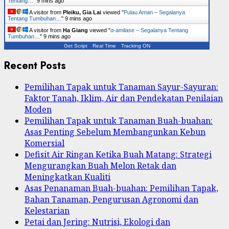
Tentang…
"
9 mins ago
A visitor from
Pleiku, Gia Lai
viewed "
Pulau Aman – Segalanya
Tentang Tumbuhan…
"
9 mins ago
A visitor from
Ha Giang
viewed "
α-amilase – Segalanya Tentang
Tumbuhan…
"
9 mins ago
Get Script
Real Time
Tracking ON
Recent Posts
Pemilihan Tapak untuk Tanaman Sayur-Sayuran:
Faktor Tanah, Iklim, Air dan Pendekatan Penilaian
Moden
Pemilihan Tapak untuk Tanaman Buah-buahan:
Asas Penting Sebelum Membangunkan Kebun
Komersial
Defisit Air Ringan Ketika Buah Matang: Strategi
Mengurangkan Buah Melon Retak dan
Meningkatkan Kualiti
Asas Penanaman Buah-buahan: Pemilihan Tapak,
Bahan Tanaman, Pengurusan Agronomi dan
Kelestarian
Petai dan Jering: Nutrisi, Ekologi dan