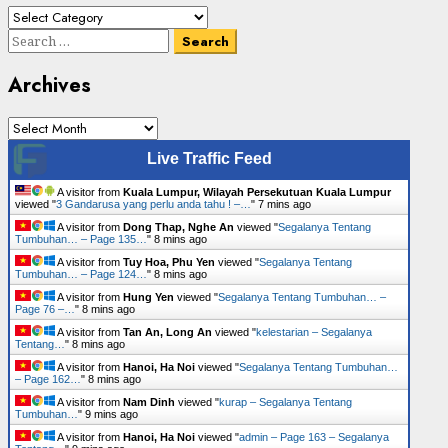
Cari
Senarai
Search
Tumbuhan
for:
Archives
Archives
Live Traffic Feed
A visitor from
Kuala Lumpur, Wilayah Persekutuan Kuala Lumpur
viewed "
3 Gandarusa yang perlu anda tahu ! –…
"
7 mins ago
A visitor from
Dong Thap, Nghe An
viewed "
Segalanya Tentang
Tumbuhan… – Page 135…
"
8 mins ago
A visitor from
Tuy Hoa, Phu Yen
viewed "
Segalanya Tentang
Tumbuhan… – Page 124…
"
8 mins ago
A visitor from
Hung Yen
viewed "
Segalanya Tentang Tumbuhan… –
Page 76 –…
"
8 mins ago
A visitor from
Tan An, Long An
viewed "
kelestarian – Segalanya
Tentang…
"
8 mins ago
A visitor from
Hanoi, Ha Noi
viewed "
Segalanya Tentang Tumbuhan…
– Page 162…
"
8 mins ago
A visitor from
Nam Dinh
viewed "
kurap – Segalanya Tentang
Tumbuhan…
"
9 mins ago
A visitor from
Hanoi, Ha Noi
viewed "
admin – Page 163 – Segalanya