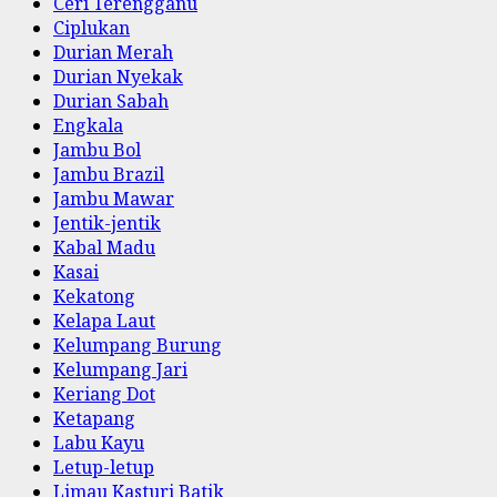
Ceri Terengganu
Ciplukan
Durian Merah
Durian Nyekak
Durian Sabah
Engkala
Jambu Bol
Jambu Brazil
Jambu Mawar
Jentik-jentik
Kabal Madu
Kasai
Kekatong
Kelapa Laut
Kelumpang Burung
Kelumpang Jari
Keriang Dot
Ketapang
Labu Kayu
Letup-letup
Limau Kasturi Batik