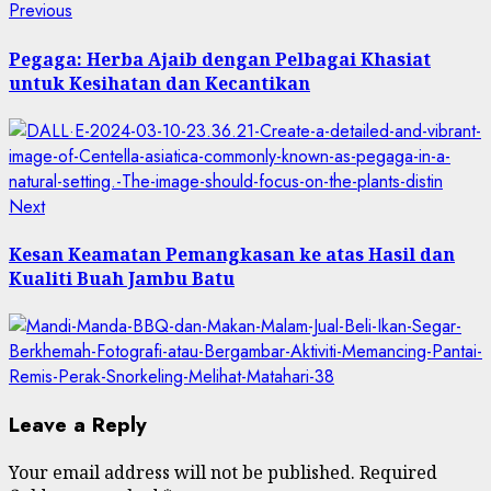
Post
Previous
Previous
post:
navigation
Pegaga: Herba Ajaib dengan Pelbagai Khasiat
untuk Kesihatan dan Kecantikan
Next
Next
post:
Kesan Keamatan Pemangkasan ke atas Hasil dan
Kualiti Buah Jambu Batu
Leave a Reply
Your email address will not be published.
Required