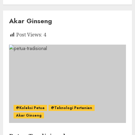
Akar Ginseng
Post Views:
4
@Koleksi Petua
@Teknologi Pertanian
Akar Ginseng