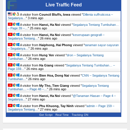
Live Traffic Feed
A visitor from
Council Bluffs, Iowa
viewed "
Dillenia suffruticosa –
Segalanya…
"
3 mins ago
A visitor from
Hanoi, Ha Noi
viewed "
Segalanya Tentang Tumbuhan…
– Page 39 –…
"
25 mins ago
A visitor from
Hanoi, Ha Noi
viewed "
keserupaan geografi –
Segalanya Tentang…
"
26 mins ago
A visitor from
Haiphong, Hai Phong
viewed "
tanaman sayur-sayuran
– Segalanya…
"
26 mins ago
A visitor from
Hung Yen
viewed "
dron – Segalanya Tentang
Tumbuhan…
"
26 mins ago
A visitor from
Ha Giang
viewed "
Segalanya Tentang Tumbuhan… –
Page 159…
"
26 mins ago
A visitor from
Bien Hoa, Dong Nai
viewed "
CNN – Segalanya Tentang
Tumbuhan…
"
26 mins ago
A visitor from
My Tho, Tien Giang
viewed "
Segalanya Tentang
Tumbuhan… – Page 48 –…
"
26 mins ago
A visitor from
Hanoi, Ha Noi
viewed "
@Tanaman Hiasan – Page 4 –
Segalanya…
"
27 mins ago
A visitor from
Phu Khuong, Tay Ninh
viewed "
admin – Page 159 –
Segalanya Tentang…
"
27 mins ago
Get Script
Real Time
Tracking ON