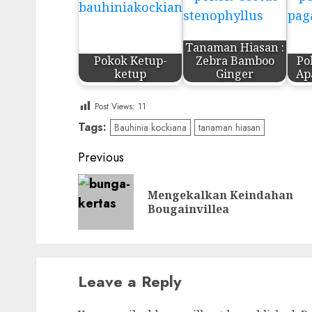
Tanaman Hiasan :
Pokok Ketup-
Zebra Bamboo
Po
ketup
Ginger
Ap
Post Views:
11
Tags:
Bauhinia kockiana
tanaman hiasan
Post
Previous
navigation
Mengekalkan Keindahan
Bougainvillea
Leave a Reply