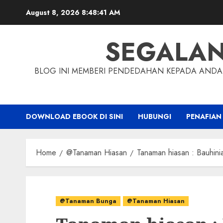
Skip
August 8, 2026
8:48:41 AM
to
content
SEGALA
BLOG INI MEMBERI PENDEDAHAN KEPADA ANDA 
DOWNLOAD EBOOK DI SINI
HUBUNGI
PENAFIAN
Home
@Tanaman Hiasan
Tanaman hiasan : Bauhini
@Tanaman Bunga
@Tanaman Hiasan