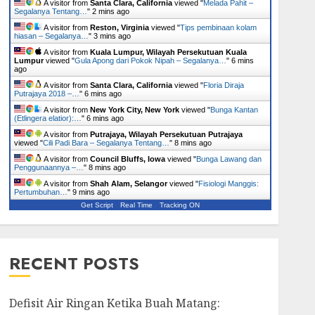
A visitor from
Santa Clara, California
viewed "
Melada Pahit –
Segalanya Tentang…
"
2 mins ago
A visitor from
Reston, Virginia
viewed "
Tips pembinaan kolam
hiasan – Segalanya…
"
3 mins ago
A visitor from
Kuala Lumpur, Wilayah Persekutuan Kuala
Lumpur
viewed "
Gula Apong dari Pokok Nipah – Segalanya…
"
6 mins
ago
A visitor from
Santa Clara, California
viewed "
Floria Diraja
Putrajaya 2018 –…
"
6 mins ago
A visitor from
New York City, New York
viewed "
Bunga Kantan
(Etlingera elatior):…
"
6 mins ago
A visitor from
Putrajaya, Wilayah Persekutuan Putrajaya
viewed "
Cili Padi Bara – Segalanya Tentang…
"
8 mins ago
A visitor from
Council Bluffs, Iowa
viewed "
Bunga Lawang dan
Penggunaannya –…
"
8 mins ago
A visitor from
Shah Alam, Selangor
viewed "
Fisiologi Manggis:
Pertumbuhan…
"
9 mins ago
Get Script
Real Time
Tracking ON
RECENT POSTS
Defisit Air Ringan Ketika Buah Matang: