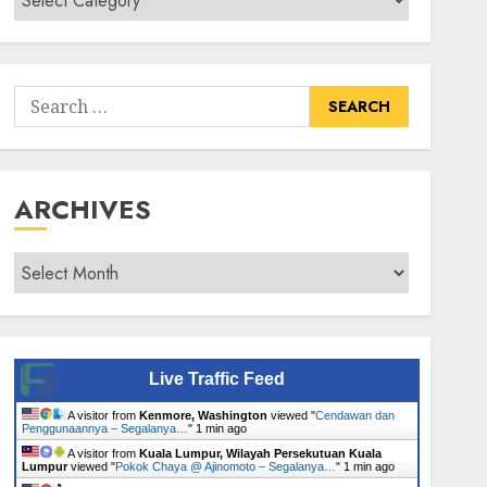
Senarai
Tumbuhan
Search
for:
ARCHIVES
Archives
Live Traffic Feed
A visitor from
Kenmore, Washington
viewed "
Cendawan dan
Penggunaannya – Segalanya…
"
1 min ago
A visitor from
Kuala Lumpur, Wilayah Persekutuan Kuala
Lumpur
viewed "
Pokok Chaya @ Ajinomoto – Segalanya…
"
1 min ago