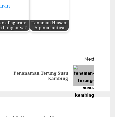
kok Pagaran:
Tanaman Hiasan:
a Fungsinya?
Alpinia mutica
Next
Penanaman Terung Susu
Previous
Next
Kambing
post:
post: