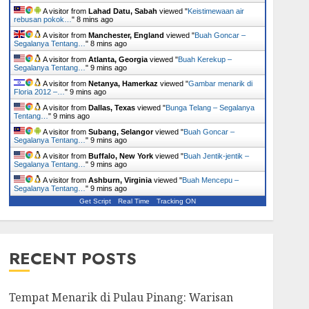
A visitor from
Lahad Datu, Sabah
viewed "
Keistimewaan air
rebusan pokok…
"
8 mins ago
A visitor from
Manchester, England
viewed "
Buah Goncar –
Segalanya Tentang…
"
8 mins ago
A visitor from
Atlanta, Georgia
viewed "
Buah Kerekup –
Segalanya Tentang…
"
9 mins ago
A visitor from
Netanya, Hamerkaz
viewed "
Gambar menarik di
Floria 2012 –…
"
9 mins ago
A visitor from
Dallas, Texas
viewed "
Bunga Telang – Segalanya
Tentang…
"
9 mins ago
A visitor from
Subang, Selangor
viewed "
Buah Goncar –
Segalanya Tentang…
"
9 mins ago
A visitor from
Buffalo, New York
viewed "
Buah Jentik-jentik –
Segalanya Tentang…
"
9 mins ago
A visitor from
Ashburn, Virginia
viewed "
Buah Mencepu –
Segalanya Tentang…
"
9 mins ago
Get Script
Real Time
Tracking ON
RECENT POSTS
Tempat Menarik di Pulau Pinang: Warisan