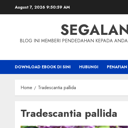
Skip
August 7, 2026
9:51:00 AM
to
content
SEGALA
BLOG INI MEMBERI PENDEDAHAN KEPADA ANDA 
DOWNLOAD EBOOK DI SINI
HUBUNGI
PENAFIAN
Home
Tradescantia pallida
Tradescantia pallida