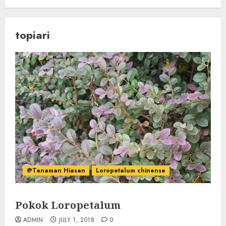
topiari
@Tanaman Hiasan
Loropetalum chinense
Pokok Loropetalum
ADMIN
JULY 1, 2018
0