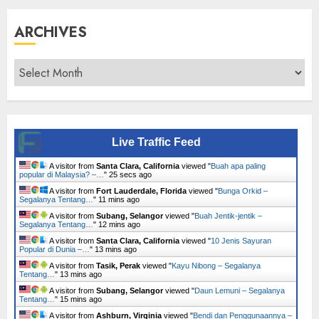
ARCHIVES
Archives
Live Traffic Feed
A visitor from
Santa Clara, California
viewed "
Buah apa paling
popular di Malaysia? –…
"
26 secs ago
A visitor from
Fort Lauderdale, Florida
viewed "
Bunga Orkid –
Segalanya Tentang…
"
11 mins ago
A visitor from
Subang, Selangor
viewed "
Buah Jentik-jentik –
Segalanya Tentang…
"
12 mins ago
A visitor from
Santa Clara, California
viewed "
10 Jenis Sayuran
Popular di Dunia –…
"
13 mins ago
A visitor from
Tasik, Perak
viewed "
Kayu Nibong – Segalanya
Tentang…
"
13 mins ago
A visitor from
Subang, Selangor
viewed "
Daun Lemuni – Segalanya
Tentang…
"
15 mins ago
A visitor from
Ashburn, Virginia
viewed "
Bendi dan Penggunaannya –