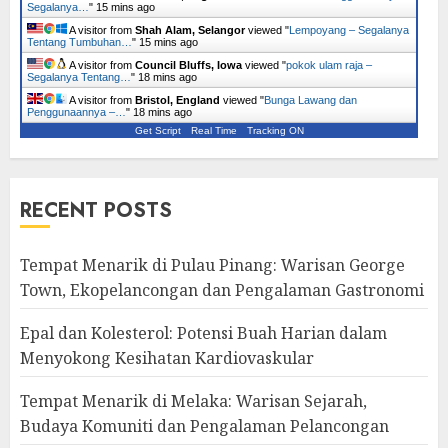
Segalanya…
"
15 mins ago
A visitor from
Shah Alam, Selangor
viewed "
Lempoyang – Segalanya
Tentang Tumbuhan…
"
15 mins ago
A visitor from
Council Bluffs, Iowa
viewed "
pokok ulam raja –
Segalanya Tentang…
"
18 mins ago
A visitor from
Bristol, England
viewed "
Bunga Lawang dan
Penggunaannya –…
"
18 mins ago
Get Script
Real Time
Tracking ON
RECENT POSTS
Tempat Menarik di Pulau Pinang: Warisan George
Town, Ekopelancongan dan Pengalaman Gastronomi
Epal dan Kolesterol: Potensi Buah Harian dalam
Menyokong Kesihatan Kardiovaskular
Tempat Menarik di Melaka: Warisan Sejarah,
Budaya Komuniti dan Pengalaman Pelancongan