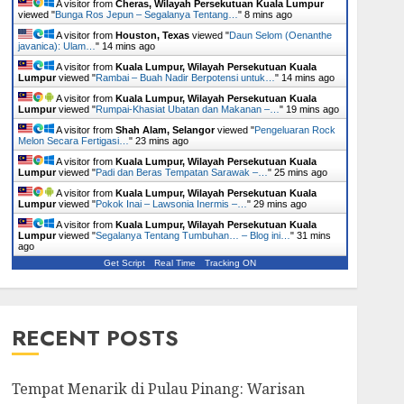
A visitor from
Cheras, Wilayah Persekutuan Kuala Lumpur
viewed "
Bunga Ros Jepun – Segalanya Tentang…
"
8 mins ago
A visitor from
Houston, Texas
viewed "
Daun Selom (Oenanthe
javanica): Ulam…
"
14 mins ago
A visitor from
Kuala Lumpur, Wilayah Persekutuan Kuala
Lumpur
viewed "
Rambai – Buah Nadir Berpotensi untuk…
"
14 mins ago
A visitor from
Kuala Lumpur, Wilayah Persekutuan Kuala
Lumpur
viewed "
Rumpai-Khasiat Ubatan dan Makanan –…
"
19 mins ago
A visitor from
Shah Alam, Selangor
viewed "
Pengeluaran Rock
Melon Secara Fertigasi…
"
23 mins ago
A visitor from
Kuala Lumpur, Wilayah Persekutuan Kuala
Lumpur
viewed "
Padi dan Beras Tempatan Sarawak –…
"
25 mins ago
A visitor from
Kuala Lumpur, Wilayah Persekutuan Kuala
Lumpur
viewed "
Pokok Inai – Lawsonia Inermis –…
"
29 mins ago
A visitor from
Kuala Lumpur, Wilayah Persekutuan Kuala
Lumpur
viewed "
Segalanya Tentang Tumbuhan… – Blog ini…
"
31 mins
ago
Get Script
Real Time
Tracking ON
RECENT POSTS
Tempat Menarik di Pulau Pinang: Warisan