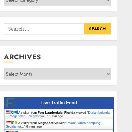
Senarai
Tumbuhan
Search
for:
ARCHIVES
Archives
Live Traffic Feed
A visitor from
Fort Lauderdale, Florida
viewed "
Durian belanda
– Pengenalan – Segalanya…
"
1 min ago
A visitor from
Singapore
viewed "
Pokok Bidara Kampung –
Segalanya…
"
6 mins ago