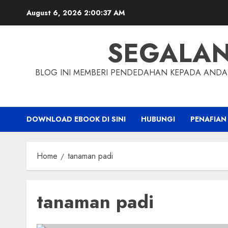
Skip
August 6, 2026
2:00:38 AM
to
content
SEGALA
BLOG INI MEMBERI PENDEDAHAN KEPADA ANDA 
DOWNLOAD EBOOK DI SINI
HUBUNGI
PENAFIAN
Home
tanaman padi
tanaman padi