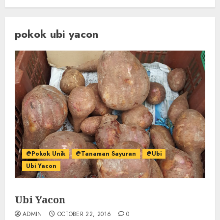
pokok ubi yacon
@Pokok Unik
@Tanaman Sayuran
@Ubi
Ubi Yacon
Ubi Yacon
ADMIN
OCTOBER 22, 2016
0