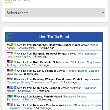
Archives
Live Traffic Feed
A visitor from
Bandar Seri Begawan, Brunei-muara
viewed "
Asam
Kandis – Garcinia nitida –…
"
2 mins ago
A visitor from
Banggai, Sulawesi Tengah
viewed "
Akar mempelas
rawat darah tinggi –…
"
4 mins ago
A visitor from
Kota Kinabalu, Sabah
viewed "
Pokok inai – Segalanya
Tentang Tumbuhan…
"
13 mins ago
A visitor from
Subang, Selangor
viewed "
Tenggek Burung (Melicope
pteleifolia):…
"
15 mins ago
A visitor from
Petaling, Wilayah Persekutuan Kuala Lumpur
viewed
"
Segalanya Tentang Tumbuhan… – Blog ini…
"
18 mins ago
A visitor from
Shah Alam, Selangor
viewed "
Setawar – Kalanchoe
pinnata – Segalanya…
"
40 mins ago
A visitor from
Lahore, Punjab
viewed "
Segalanya Tentang
Tumbuhan… – Blog ini…
"
50 mins ago
A visitor from
New York City, New York
viewed "
Buah-buahan Tropika
– Segalanya Tentang…
"
51 mins ago