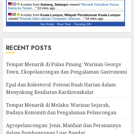
A visitor from
Subang, Selangor
viewed "
Menarik Kehadiran Rama-
Rama ke Taman…
"
53 mins ago
A visitor from
Kuala Lumpur, Wilayah Persekutuan Kuala Lumpur
viewed "
Khasiat Ulam-ulaman Tempatan: Warisan…
"
54 mins ago
Get Script
Real Time
Tracking ON
RECENT POSTS
Tempat Menarik di Pulau Pinang: Warisan George
Town, Ekopelancongan dan Pengalaman Gastronomi
Epal dan Kolesterol: Potensi Buah Harian dalam
Menyokong Kesihatan Kardiovaskular
Tempat Menarik di Melaka: Warisan Sejarah,
Budaya Komuniti dan Pengalaman Pelancongan
Agropelancongan: Jenis, Manfaat dan Peranannya
dalam Pembangunan Luar Bandar