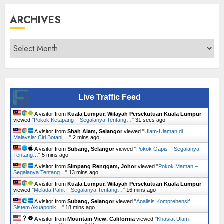
ARCHIVES
Archives
Live Traffic Feed
A visitor from
Kuala Lumpur, Wilayah Persekutuan Kuala Lumpur
viewed "
Pokok Ketapang – Segalanya Tentang…
"
32 secs ago
A visitor from
Shah Alam, Selangor
viewed "
Ulam-Ulaman di
Malaysia: Ciri Botani,…
"
2 mins ago
A visitor from
Subang, Selangor
viewed "
Pokok Gapis – Segalanya
Tentang…
"
5 mins ago
A visitor from
Simpang Renggam, Johor
viewed "
Pokok Maman –
Segalanya Tentang…
"
13 mins ago
A visitor from
Kuala Lumpur, Wilayah Persekutuan Kuala Lumpur
viewed "
Melada Pahit – Segalanya Tentang…
"
16 mins ago
A visitor from
Subang, Selangor
viewed "
Analisis Komprehensif
Sistem Akuaponik…
"
18 mins ago
A visitor from
Mountain View, California
viewed "
Khasiat Ulam-