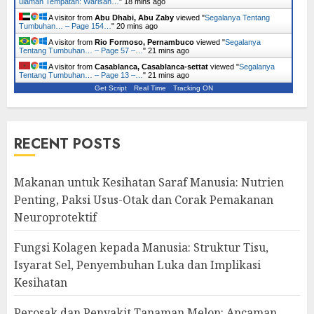
ulaman Tempatan: Warisan…
"
18 mins ago
A visitor from
Abu Dhabi, Abu Zaby
viewed "
Segalanya Tentang
Tumbuhan… – Page 154…
"
21 mins ago
A visitor from
Rio Formoso, Pernambuco
viewed "
Segalanya
Tentang Tumbuhan… – Page 57 –…
"
21 mins ago
A visitor from
Casablanca, Casablanca-settat
viewed "
Segalanya
Tentang Tumbuhan… – Page 13 –…
"
21 mins ago
Get Script
Real Time
Tracking ON
RECENT POSTS
Makanan untuk Kesihatan Saraf Manusia: Nutrien
Penting, Paksi Usus-Otak dan Corak Pemakanan
Neuroprotektif
Fungsi Kolagen kepada Manusia: Struktur Tisu,
Isyarat Sel, Penyembuhan Luka dan Implikasi
Kesihatan
Perosak dan Penyakit Tanaman Melon: Ancaman