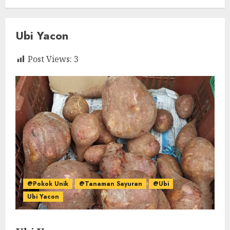
Ubi Yacon
Post Views:
3
@Pokok Unik
@Tanaman Sayuran
@Ubi
Ubi Yacon