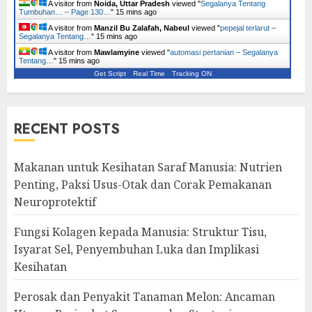
A visitor from
Noida, Uttar Pradesh
viewed "
Segalanya Tentang
Tumbuhan… – Page 130…
"
15 mins ago
A visitor from
Manzil Bu Zalafah, Nabeul
viewed "
pepejal terlarut –
Segalanya Tentang…
"
15 mins ago
A visitor from
Mawlamyine
viewed "
automasi pertanian – Segalanya
Tentang…
"
15 mins ago
Get Script
Real Time
Tracking ON
RECENT POSTS
Makanan untuk Kesihatan Saraf Manusia: Nutrien
Penting, Paksi Usus-Otak dan Corak Pemakanan
Neuroprotektif
Fungsi Kolagen kepada Manusia: Struktur Tisu,
Isyarat Sel, Penyembuhan Luka dan Implikasi
Kesihatan
Perosak dan Penyakit Tanaman Melon: Ancaman