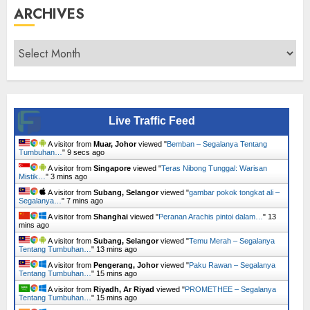
ARCHIVES
Archives
Live Traffic Feed
A visitor from
Muar, Johor
viewed "
Bemban – Segalanya Tentang
Tumbuhan…
"
10 secs ago
A visitor from
Singapore
viewed "
Teras Nibong Tunggal: Warisan
Mistik…
"
3 mins ago
A visitor from
Subang, Selangor
viewed "
gambar pokok tongkat ali –
Segalanya…
"
7 mins ago
A visitor from
Shanghai
viewed "
Peranan Arachis pintoi dalam…
"
13
mins ago
A visitor from
Subang, Selangor
viewed "
Temu Merah – Segalanya
Tentang Tumbuhan…
"
13 mins ago
A visitor from
Pengerang, Johor
viewed "
Paku Rawan – Segalanya
Tentang Tumbuhan…
"
15 mins ago
A visitor from
Riyadh, Ar Riyad
viewed "
PROMETHEE – Segalanya
Tentang Tumbuhan…
"
15 mins ago