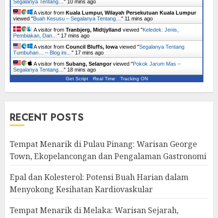
Segalanya Tentang…
"
10 mins ago
A visitor from
Kuala Lumpur, Wilayah Persekutuan Kuala Lumpur
viewed "
Buah Kesusu – Segalanya Tentang…
"
11 mins ago
A visitor from
Tranbjerg, Midtjylland
viewed "
Keledek: Jenis,
Pembiakan, Dan…
"
17 mins ago
A visitor from
Council Bluffs, Iowa
viewed "
Segalanya Tentang
Tumbuhan… – Blog ini…
"
17 mins ago
A visitor from
Subang, Selangor
viewed "
Pokok Jarum Mas –
Segalanya Tentang…
"
18 mins ago
Get Script
Real Time
Tracking ON
RECENT POSTS
Tempat Menarik di Pulau Pinang: Warisan George
Town, Ekopelancongan dan Pengalaman Gastronomi
Epal dan Kolesterol: Potensi Buah Harian dalam
Menyokong Kesihatan Kardiovaskular
Tempat Menarik di Melaka: Warisan Sejarah,