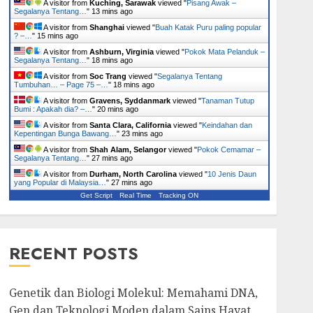
A visitor from
Kuching, Sarawak
viewed "
Pisang Awak –
Segalanya Tentang…
"
13 mins ago
A visitor from
Shanghai
viewed "
Buah Katak Puru paling popular
? –…
"
15 mins ago
A visitor from
Ashburn, Virginia
viewed "
Pokok Mata Pelanduk –
Segalanya Tentang…
"
18 mins ago
A visitor from
Soc Trang
viewed "
Segalanya Tentang
Tumbuhan… – Page 75 –…
"
18 mins ago
A visitor from
Gravens, Syddanmark
viewed "
Tanaman Tutup
Bumi : Apakah dia? –…
"
20 mins ago
A visitor from
Santa Clara, California
viewed "
Keindahan dan
Kepentingan Bunga Bawang…
"
23 mins ago
A visitor from
Shah Alam, Selangor
viewed "
Pokok Cemamar –
Segalanya Tentang…
"
27 mins ago
A visitor from
Durham, North Carolina
viewed "
10 Jenis Daun
yang Popular di Malaysia…
"
27 mins ago
Get Script
Real Time
Tracking ON
RECENT POSTS
Genetik dan Biologi Molekul: Memahami DNA,
Gen dan Teknologi Moden dalam Sains Hayat