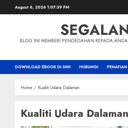
Skip
August 6, 2026
1:07:40 PM
to
content
SEGALA
BLOG INI MEMBERI PENDEDAHAN KEPADA ANDA 
DOWNLOAD EBOOK DI SINI
HUBUNGI
PENAFIAN
Home
Kualiti Udara Dalaman
Kualiti Udara Dalama