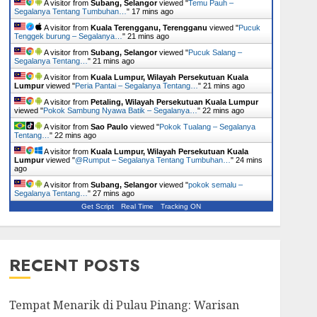
A visitor from
Subang, Selangor
viewed "
Temu Pauh –
Segalanya Tentang Tumbuhan…
"
17 mins ago
A visitor from
Kuala Terengganu, Terengganu
viewed "
Pucuk
Tenggek burung – Segalanya…
"
21 mins ago
A visitor from
Subang, Selangor
viewed "
Pucuk Salang –
Segalanya Tentang…
"
21 mins ago
A visitor from
Kuala Lumpur, Wilayah Persekutuan Kuala
Lumpur
viewed "
Peria Pantai – Segalanya Tentang…
"
21 mins ago
A visitor from
Petaling, Wilayah Persekutuan Kuala Lumpur
viewed "
Pokok Sambung Nyawa Batik – Segalanya…
"
22 mins ago
A visitor from
Sao Paulo
viewed "
Pokok Tualang – Segalanya
Tentang…
"
22 mins ago
A visitor from
Kuala Lumpur, Wilayah Persekutuan Kuala
Lumpur
viewed "
@Rumput – Segalanya Tentang Tumbuhan…
"
24 mins
ago
A visitor from
Subang, Selangor
viewed "
pokok semalu –
Segalanya Tentang…
"
28 mins ago
Get Script
Real Time
Tracking ON
RECENT POSTS
Tempat Menarik di Pulau Pinang: Warisan