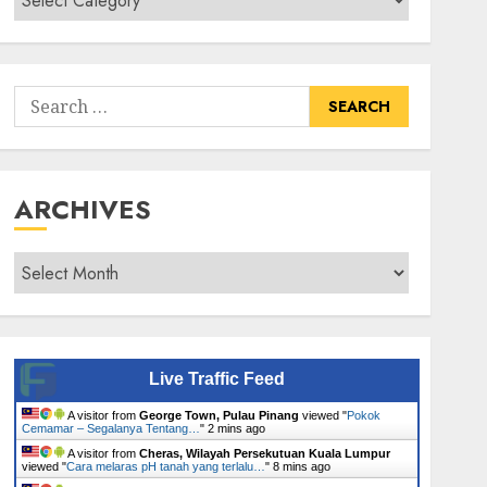
Senarai
Tumbuhan
Search
for:
ARCHIVES
Archives
Live Traffic Feed
A visitor from
George Town, Pulau Pinang
viewed "
Pokok
Cemamar – Segalanya Tentang…
"
2 mins ago
A visitor from
Cheras, Wilayah Persekutuan Kuala Lumpur
viewed "
Cara melaras pH tanah yang terlalu…
"
8 mins ago