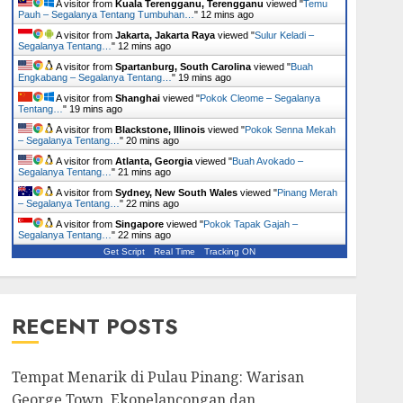
A visitor from
Kuala Terengganu, Terengganu
viewed "
Temu
Pauh – Segalanya Tentang Tumbuhan…
"
12 mins ago
A visitor from
Jakarta, Jakarta Raya
viewed "
Sulur Keladi –
Segalanya Tentang…
"
12 mins ago
A visitor from
Spartanburg, South Carolina
viewed "
Buah
Engkabang – Segalanya Tentang…
"
19 mins ago
A visitor from
Shanghai
viewed "
Pokok Cleome – Segalanya
Tentang…
"
19 mins ago
A visitor from
Blackstone, Illinois
viewed "
Pokok Senna Mekah
– Segalanya Tentang…
"
20 mins ago
A visitor from
Atlanta, Georgia
viewed "
Buah Avokado –
Segalanya Tentang…
"
21 mins ago
A visitor from
Sydney, New South Wales
viewed "
Pinang Merah
– Segalanya Tentang…
"
22 mins ago
A visitor from
Singapore
viewed "
Pokok Tapak Gajah –
Segalanya Tentang…
"
22 mins ago
Get Script
Real Time
Tracking ON
RECENT POSTS
Tempat Menarik di Pulau Pinang: Warisan
George Town, Ekopelancongan dan