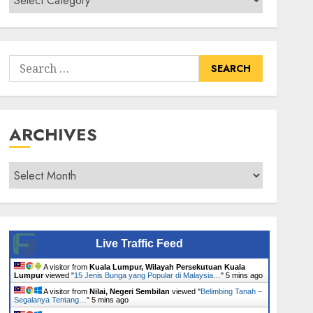
Senarai
Tumbuhan
Search
for:
ARCHIVES
Archives
Live Traffic Feed
A visitor from
Kuala Lumpur, Wilayah Persekutuan Kuala
Lumpur
viewed "
15 Jenis Bunga yang Popular di Malaysia…
"
5 mins ago
A visitor from
Nilai, Negeri Sembilan
viewed "
Belimbing Tanah –
Segalanya Tentang…
"
5 mins ago