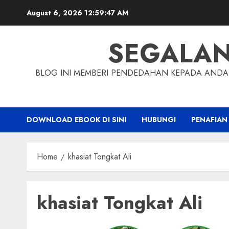
Skip
August 6, 2026
12:59:48 AM
to
content
SEGALA
BLOG INI MEMBERI PENDEDAHAN KEPADA ANDA 
DOWNLOAD EBOOK DI SINI
HUBUNGI
PENAFIAN
Home
khasiat Tongkat Ali
khasiat Tongkat Ali