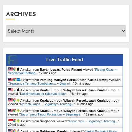
ARCHIVES
Archives
Live Traffic Feed
A visitor from
Bayan Lepas, Pulau Pinang
viewed "
Pisang Kipas –
Segalanya Tentang…
"
2 mins ago
A visitor from
Petaling, Wilayah Persekutuan Kuala Lumpur
viewed
"
Segalanya Tentang Tumbuhan… – Blog ini…
"
3 mins ago
A visitor from
Kuala Lumpur, Wilayah Persekutuan Kuala Lumpur
viewed "
Keistimewaan air rebusan pokok…
"
6 mins ago
A visitor from
Kuala Lumpur, Wilayah Persekutuan Kuala Lumpur
viewed "
Meranti Gajah – Segalanya Tentang…
"
11 mins ago
A visitor from
Kuala Lumpur, Wilayah Persekutuan Kuala Lumpur
viewed "
Sayur yang Tinggi Potassium – Segalanya…
"
19 mins ago
A visitor from
Singapore
viewed "
sayur ranti – Segalanya Tentang…
"
20 mins ago
A visitor from
Baltimore, Maryland
viewed "
Koleksi Bonsai di Floria