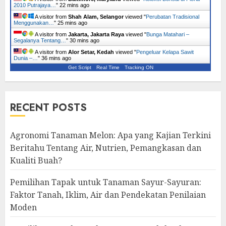
2010 Putrajaya…
"
22 mins ago
A visitor from
Shah Alam, Selangor
viewed "
Perubatan Tradisional
Menggunakan…
"
25 mins ago
A visitor from
Jakarta, Jakarta Raya
viewed "
Bunga Matahari –
Segalanya Tentang…
"
30 mins ago
A visitor from
Alor Setar, Kedah
viewed "
Pengeluar Kelapa Sawit
Dunia –…
"
36 mins ago
Get Script
Real Time
Tracking ON
RECENT POSTS
Agronomi Tanaman Melon: Apa yang Kajian Terkini
Beritahu Tentang Air, Nutrien, Pemangkasan dan
Kualiti Buah?
Pemilihan Tapak untuk Tanaman Sayur-Sayuran:
Faktor Tanah, Iklim, Air dan Pendekatan Penilaian
Moden