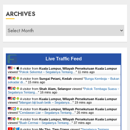
ARCHIVES
Archives
Live Traffic Feed
A visitor from
Kuala Lumpur, Wilayah Persekutuan Kuala Lumpur
viewed "
Pokok Sekentut – Segalanya Tentang…
"
11 mins ago
A visitor from
Sungai Petani, Kedah
viewed "
Bunga Kemboja – Bukan
sekadar di…
"
15 mins ago
A visitor from
Shah Alam, Selangor
viewed "
Pokok Tembaga Suasa –
Segalanya Tentang…
"
16 mins ago
A visitor from
Kuala Lumpur, Wilayah Persekutuan Kuala Lumpur
viewed "
bilangan biji buah betik – Segalanya…
"
19 mins ago
A visitor from
Kuala Lumpur, Wilayah Persekutuan Kuala Lumpur
viewed "
Cendawan Liar – Segalanya Tentang…
"
26 mins ago
A visitor from
Kuala Lumpur, Wilayah Persekutuan Kuala Lumpur
viewed "
Buah Cermai – Segalanya Tentang…
"
37 mins ago
A visitor from
My Tho, Tien Giang
viewed "
Segalanya Tentang