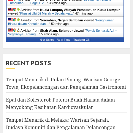
Tumbuhan… – Page 112…
"
38 mins ago
A visitor from
Kuala Lumpur, Wilayah Persekutuan Kuala Lumpur
viewed "
Khasiat Ubi Bit Merah – Segalanya…
"
47 mins ago
A visitor from
Seremban, Negeri Sembilan
viewed "
Penggunaan
Bidara dalam Konteks dan…
"
52 mins ago
A visitor from
Shah Alam, Selangor
viewed "
Pokok Semarak Api –
Segalanya Tentang…
"
58 mins ago
Get Script
Real Time
Tracking ON
RECENT POSTS
Tempat Menarik di Pulau Pinang: Warisan George
Town, Ekopelancongan dan Pengalaman Gastronomi
Epal dan Kolesterol: Potensi Buah Harian dalam
Menyokong Kesihatan Kardiovaskular
Tempat Menarik di Melaka: Warisan Sejarah,
Budaya Komuniti dan Pengalaman Pelancongan